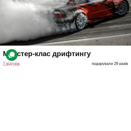
Майстер-клас дрифтингу
7 відгуків
подарували 29 разів
Учасник вирушить на індивідуальний майстер-клас дрифтингу,
де відчує усю силу швидкості на BMW. Тренер проведе
інструктаж, а потім вчитиме ефективного керування.
9500 грн
1 люд.
1 год.
Купити для себе
Подарувати