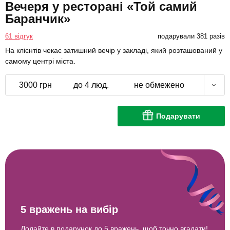
Вечеря у ресторані «Той самий
Баранчик»
61 відгук
подарували 381 разів
На клієнтів чекає затишний вечір у закладі, який розташований у
самому центрі міста.
3000 грн
до 4 люд.
не обмежено
Подарувати
5 вражень на вибір
Додайте в подарунок до 5 вражень, щоб точно вгадати!