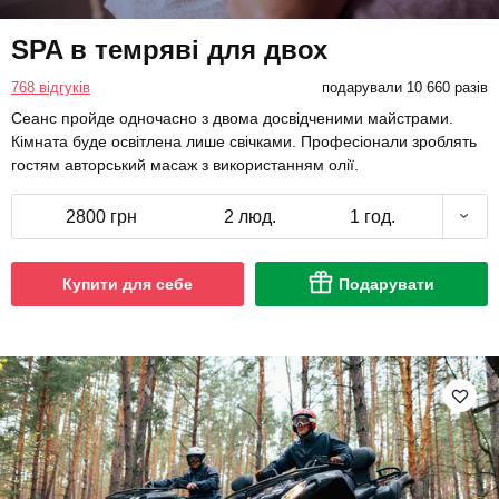
SPA в темряві для двох
768 відгуків
подарували 10 660 разів
Сеанс пройде одночасно з двома досвідченими майстрами.
Кімната буде освітлена лише свічками. Професіонали зроблять
гостям авторський масаж з використанням олії.
2800 грн
2 люд.
1 год.
Купити для себе
Подарувати