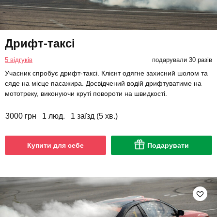
Дрифт-таксі
5 відгуків
подарували 30 разів
Учасник спробує дрифт-таксі. Клієнт одягне захисний шолом та
сяде на місце пасажира. Досвідчений водій дрифтуватиме на
мототреку, виконуючи круті повороти на швидкості.
3000 грн
1 люд.
1 заїзд (5 хв.)
Купити для себе
Подарувати