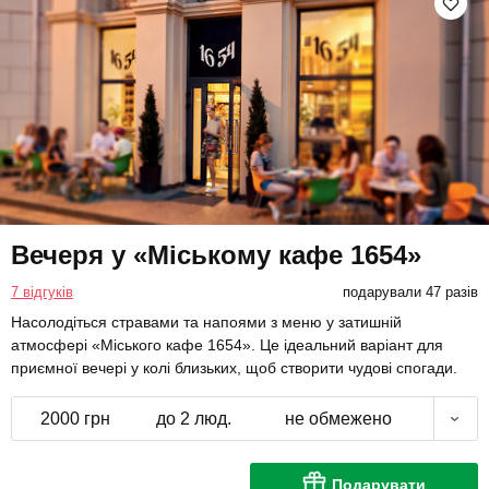
Вечеря у «Міському кафе 1654»
7 відгуків
подарували 47 разів
Насолодіться стравами та напоями з меню у затишній
атмосфері «Міського кафе 1654». Це ідеальний варіант для
приємної вечері у колі близьких, щоб створити чудові спогади.
2000 грн
до 2 люд.
не обмежено
Подарувати