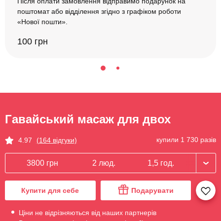
Після оплати замовлення відправимо подарунок на
поштомат або відділення згідно з графіком роботи
«Нової пошти».
100 грн
Гавайський масаж для двох
купили 1 730 разів
4.97
(164 відгуки)
3800 грн
2 люд.
1,5 год.
Купити для себе
Подарувати
Ціни не відрізняються від наших партнерів