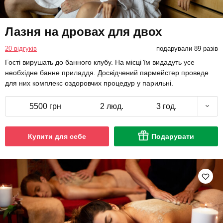
Лазня на дровах для двох
20 відгуків
подарували 89 разів
Гості вирушать до банного клубу. На місці їм видадуть усе
необхідне банне приладдя. Досвідчений пармейстер проведе
для них комплекс оздоровчих процедур у парильні.
5500 грн
2 люд.
3 год.
Купити для себе
Подарувати