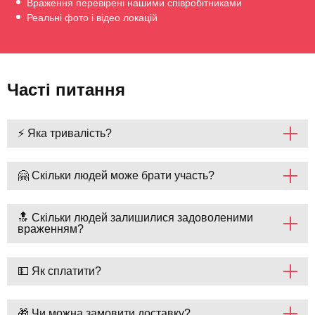
Враження перевірені нашими співробітниками
Реальні фото і відео локацій
Часті питання
⚡ Яка тривалість?
🤗 Скільки людей може брати участь?
🔝 Скільки людей залишилися задоволеними
враженням?
💵 Як сплатити?
🎁 Чи можна замовити доставку?