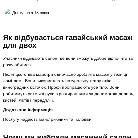
Доступно з 18 років
Як відбувається гавайський масаж
для двох
Учасники відвідають салон, де вони зможуть добре відпочити та
розслабитися.
Після цього два майстри одночасно зроблять масаж у техніці
ломі-ломі. Вони використають натуральну теплу олію
виноградних кісточок. Профі пропрацюють усе тіло. Вони
робитимуть ритмічні рухи з розтираннями за допомогою долонь,
кистей, ліктів і передпліч.
Додаткова інформація
Послугу надають майстри-жінки та чоловіки.
Чому ми вибрали масажний салон