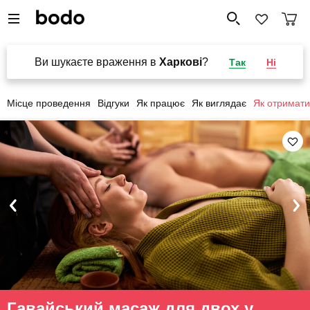
Ви шукаєте враження в
Харкові
?
Так
Ні
Місце проведення
Відгуки
Як працює
Як виглядає
Як отримати
Гавайський масаж для двох у