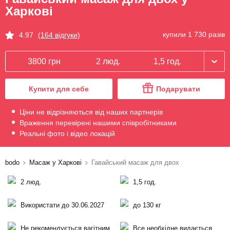
Харкові
купили 1 730 разів
4.97
(164 відгуки)
3800 грн
2 люд.
1,5 год.
Купити для себе
Подарувати
Ціни не відрізняються від наших партнерів
Враження перевірені нашими співробітниками
Реальні фото і відео локацій
bodo
Масаж у Харкові
Гавайський масаж для двох
2 люд.
1,5 год.
Використати до 30.06.2027
до 130 кг
Не рекомендується вагітним
Все необхідне видається