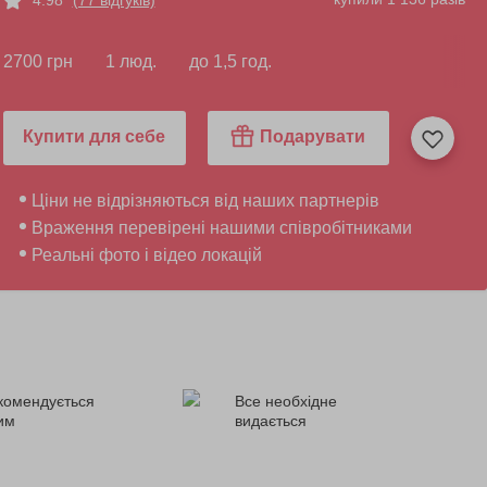
2700 грн
1 люд.
до 1,5 год.
Купити для себе
Подарувати
Ціни не відрізняються від наших партнерів
Враження перевірені нашими співробітниками
Реальні фото і відео локацій
комендується
Все необхідне
ним
видається