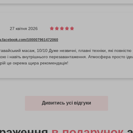
27 квітня 2026
ww.facebook.com/100007961472060
авайський масаж, 10/10 Дуже незвичні, плавні техніки, які повністю 
окою і навіть внутрішнього перезавантаження. Атмосфера просто і
рій це окрема щира рекомендація!
Дивитись усі відгуки
враження
в подарунок
а