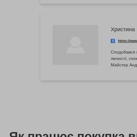
Христина
https://w
Сподобався г
легкості, сп
Майстер Анд
Як працює покупка 