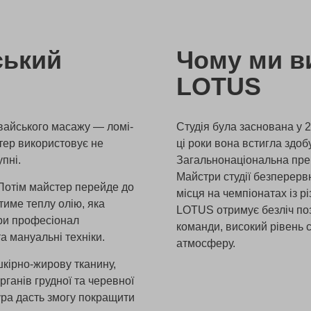
ський
Чому ми в
LOTUS
авайського масажу — ломі-
Студія була заснована у 2
стер використовує не
ці роки вона встигла здоб
упні.
Загальнонаціональна прем
Майстри студії безперерв
 Потім майстер перейде до
місця на чемпіонатах із рі
тиме теплу олію, яка
LOTUS отримує безліч пози
ури професіонал
команди, високий рівень 
а мануальні техніки.
атмосферу.
шкірно-жирову тканину,
рганів грудної та черевної
ура дасть змогу покращити