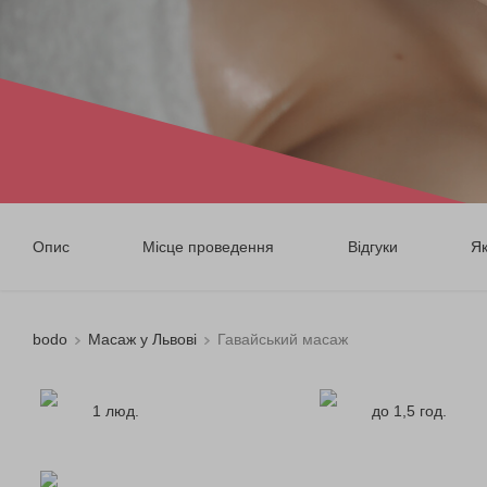
Опис
Місце проведення
Відгуки
Я
bodo
Масаж у Львові
Гавайський масаж
1 люд.
до 1,5 год.