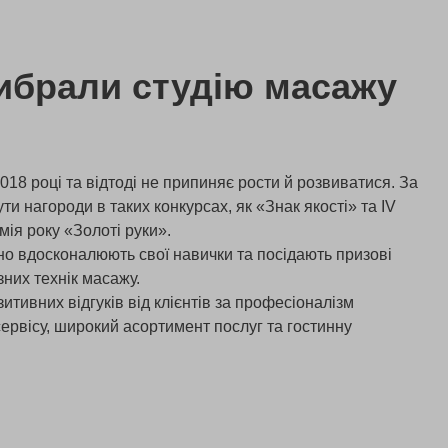
ибрали студію масажу
018 році та відтоді не припиняє рости й розвиватися. За
ути нагороди в таких конкурсах, як «Знак якості» та IV
ія року «Золоті руки».
но вдосконалюють свої навички та посідають призові
зних технік масажу.
тивних відгуків від клієнтів за професіоналізм
сервісу, широкий асортимент послуг та гостинну