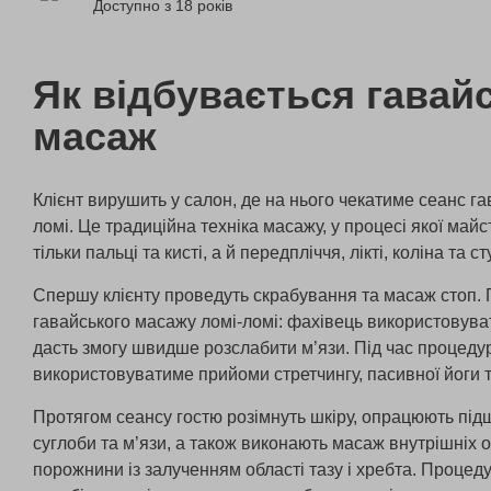
Доступно з 18 років
Як відбувається гавай
масаж
Клієнт вирушить у салон, де на нього чекатиме сеанс г
ломі. Це традиційна техніка масажу, у процесі якої май
тільки пальці та кисті, а й передпліччя, лікті, коліна та ст
Спершу клієнту проведуть скрабування та масаж стоп.
гавайського масажу ломі-ломі: фахівець використовува
дасть змогу швидше розслабити м’язи. Під час процед
використовуватиме прийоми стретчингу, пасивної йоги т
Протягом сеансу гостю розімнуть шкіру, опрацюють під
суглоби та м’язи, а також виконають масаж внутрішніх о
порожнини із залученням області тазу і хребта. Процед