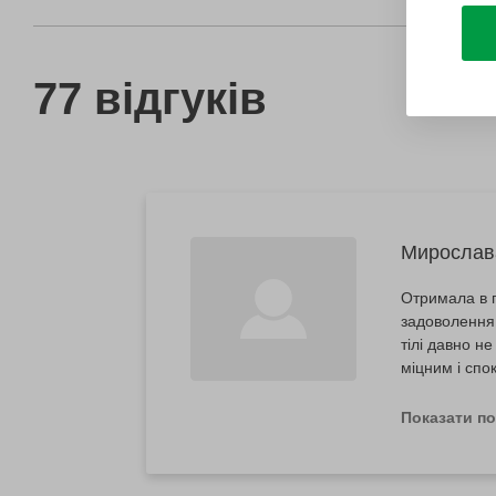
77 відгуків
Мирослав
Отримала в п
задоволення,
тілі давно н
міцним і спо
релаксу. В с
Показати п