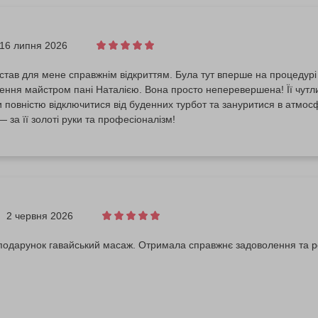
16 липня 2026
став для мене справжнім відкриттям. Була тут вперше на процедурі
ння майстром пані Наталією. Вона просто неперевершена! Її чутлив
повністю відключитися від буденних турбот та зануритися в атмосф
— за її золоті руки та професіоналізм!
2 червня 2026
подарунок гавайський масаж. Отримала справжнє задоволення та 