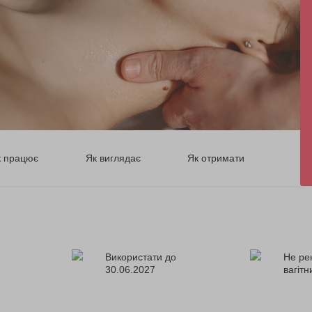
к працює
Як виглядає
Як отримати
Використати до
Не ре
30.06.2027
вагіт