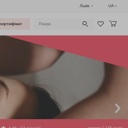
Львів
UA
сертифікат
купили 1 136 разів
4.98
(77 відгуків)