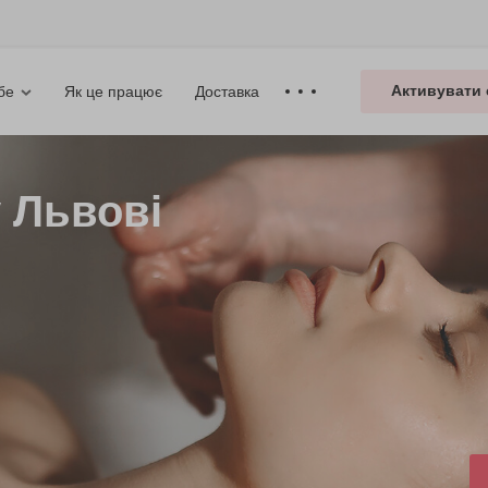
Активувати 
Як це працює
Доставка
бе
 Львові