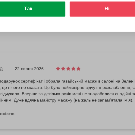
Так
Ні
а
22 липня 2026
одарунок сертифікат і обрала гавайський масаж в салоні на Зелені
 це нічого не сказати. Це було неймовірне відчуття розслаблення, сп
е відчувала. Вперше за декілька років мені не знадобилися снодійні 
кійним. Дуже вдячна майстру масажу (на жаль не запам’ятала ім’я), ї
амому салоні панує чудова атмосфера, приємні дівчата і заслуговуют
овністю