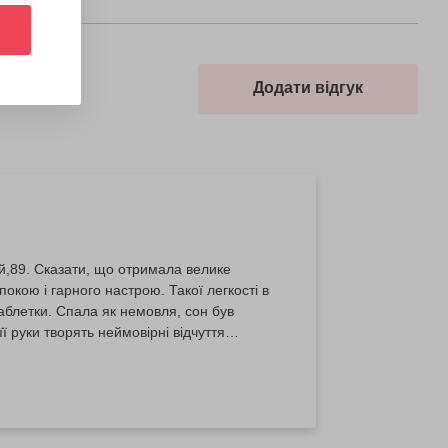
Додати відгук
й,89. Сказати, що отримала велике
окою і гарного настрою. Такої легкості в
таблетки. Спала як немовля, сон був
ї руки творять неймовірні відчуття
ь тільки хороших відгуків.