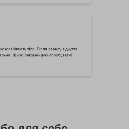
розслабляють тіло. Після сеансу відчуття
деальна. Щиро рекомендую спробувати!
бо
для себе