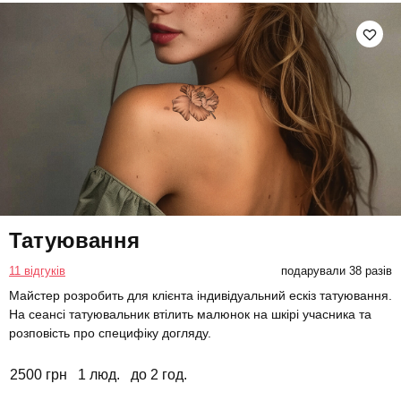
Татуювання
11 відгуків
подарували 38 разів
Майстер розробить для клієнта індивідуальний ескіз татуювання.
На сеансі татуювальник втілить малюнок на шкірі учасника та
розповість про специфіку догляду.
2500 грн
1 люд.
до 2 год.