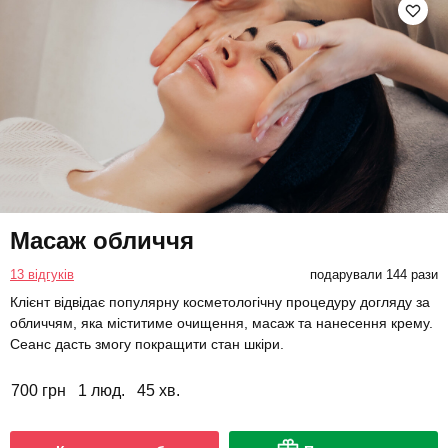
Масаж обличчя
13 відгуків
подарували 144 рази
Клієнт відвідає популярну косметологічну процедуру догляду за
обличчям, яка міститиме очищення, масаж та нанесення крему.
Сеанс дасть змогу покращити стан шкіри.
700 грн
1 люд.
45 хв.