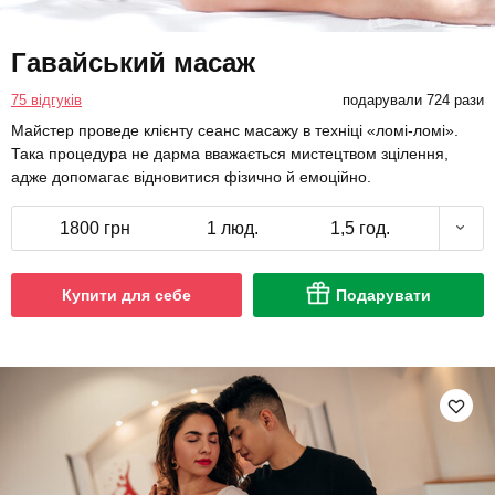
Гавайський масаж
75 відгуків
подарували 724 рази
Майстер проведе клієнту сеанс масажу в техніці «ломі-ломі».
Така процедура не дарма вважається мистецтвом зцілення,
адже допомагає відновитися фізично й емоційно.
1800 грн
1 люд.
1,5 год.
Купити для себе
Подарувати