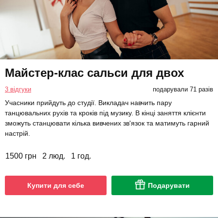
Майстер-клас сальси для двох
3 відгуки
подарували 71 разів
Учасники прийдуть до студії. Викладач навчить пару
танцювальних рухів та кроків під музику. В кінці заняття клієнти
зможуть станцювати кілька вивчених зв'язок та матимуть гарний
настрій.
1500 грн
2 люд.
1 год.
Купити для себе
Подарувати