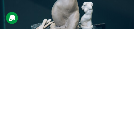
Створення скульптури
42 відгуки
подарували 732 рази
Клієнт створить скульптуру із глини під керівництвом
професіонала. Для втілення своїх ідей учню нададуть на вибір
кілька ескізів та допоможуть на будь-якому етапі заняття.
1200 грн
1 люд.
2 год.
Купити для себе
Подарувати