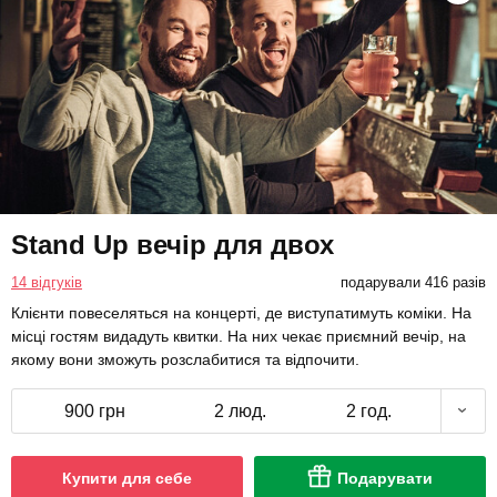
Stand Up вечір для двох
14 відгуків
подарували 416 разів
Клієнти повеселяться на концерті, де виступатимуть коміки. На
місці гостям видадуть квитки. На них чекає приємний вечір, на
якому вони зможуть розслабитися та відпочити.
900 грн
2 люд.
2 год.
Купити для себе
Подарувати