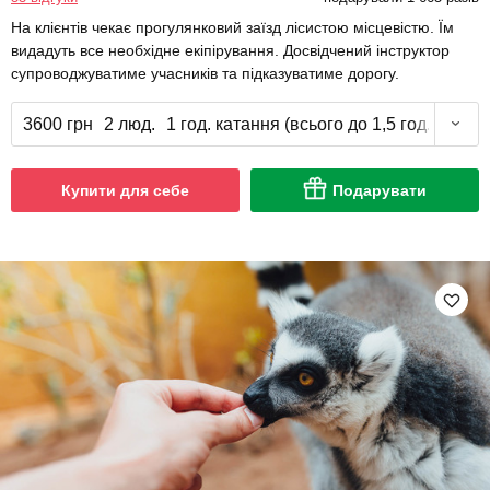
На клієнтів чекає прогулянковий заїзд лісистою місцевістю. Їм
видадуть все необхідне екіпірування. Досвідчений інструктор
супроводжуватиме учасників та підказуватиме дорогу.
3600 грн
2 люд.
1 год. катання (всього до 1,5 год.)
Купити для себе
Подарувати