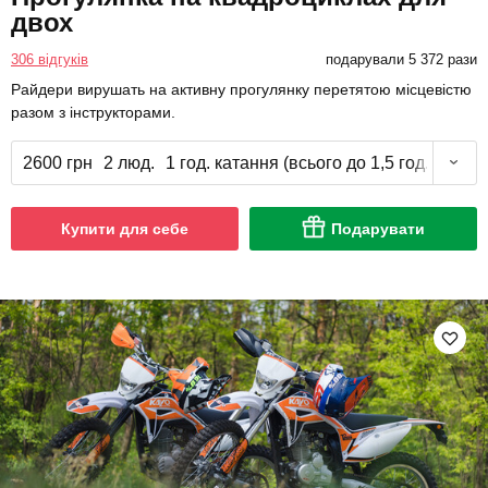
двох
306 відгуків
подарували 5 372 рази
Райдери вирушать на активну прогулянку перетятою місцевістю
разом з інструкторами.
2600 грн
2 люд.
1 год. катання (всього до 1,5 год.)
Купити для себе
Подарувати