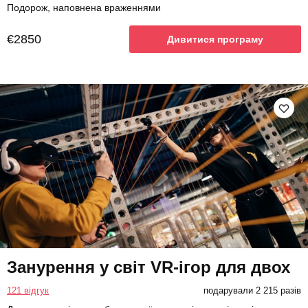
Подорож, наповнена враженнями
€2850
Дивитися програму
Занурення у світ VR-ігор для двох
121 відгук
подарували 2 215 разів