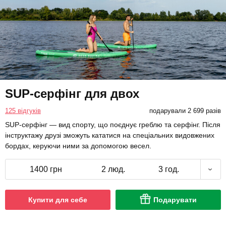
SUP-серфінг для двох
125 відгуків
подарували 2 699 разів
SUP-серфінг — вид спорту, що поєднує греблю та серфінг. Після
інструктажу друзі зможуть кататися на спеціальних видовжених
бордах, керуючи ними за допомогою весел.
1400 грн
2 люд.
3 год.
Купити для себе
Подарувати