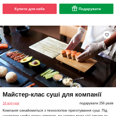
Купити для себе
Подарувати
Майстер-клас суші для компанії
18 відгуків
подарували 256 разів
Компанія ознайомиться з технологією приготування суші. Під
наглядом шефа кожен створить по чотири види цієї страви та