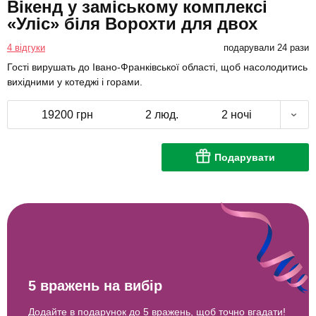
Вікенд у заміському комплексі
«Уліс» біля Ворохти для двох
4 відгуки
подарували 24 рази
Гості вирушать до Івано-Франківської області, щоб насолодитись
вихідними у котеджі і горами.
19200 грн
2 люд.
2 ночі
Подарувати
5 вражень на вибір
Додайте в подарунок до 5 вражень, щоб точно вгадати!