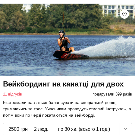
Вейкбординг на канатці для двох
11 відгуків
подарували 399 разів
Екстремали навчаться балансувати на спеціальній дошці,
тримаючись за трос. Учасникам проведуть стислий інструктаж, а
потім вони по черзі покатаються на вейкборді.
2500 грн
2 люд.
по 30 хв. (всього 1 год.)