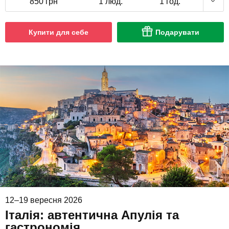
850 грн
1 люд.
1 год.
Купити для себе
Подарувати
12–19 вересня 2026
Італія: автентична Апулія та
гастрономія