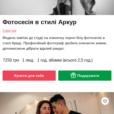
Фотосесія в стилі Аркур
3 відгуки
Модель завітає до студії на класичну чорно-білу фотосесію в
стилі Аркур. Професійний фотограф зробить елегантні знімки,
допомагаючи дібрати вдалий ракурс.
7250 грн
1 люд.
1 год. зйомки (всього 2,5 год.)
Купити для себе
Подарувати