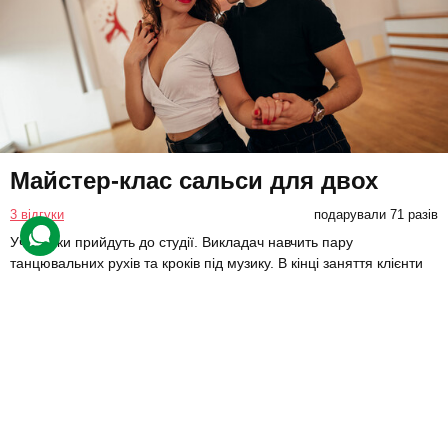
Майстер-клас сальси для двох
3 відгуки
подарували 71 разів
Учасники прийдуть до студії. Викладач навчить пару
танцювальних рухів та кроків під музику. В кінці заняття клієнти
зможуть станцювати кілька вивчених зв'язок та матимуть гарний
настрій.
1500 грн
2 люд.
1 год.
Купити для себе
Подарувати