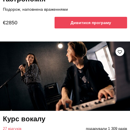
Подорож, наповнена враженнями
€2850
Дивитися програму
Курс вокалу
27 відгуків
подарували 1 309 разів