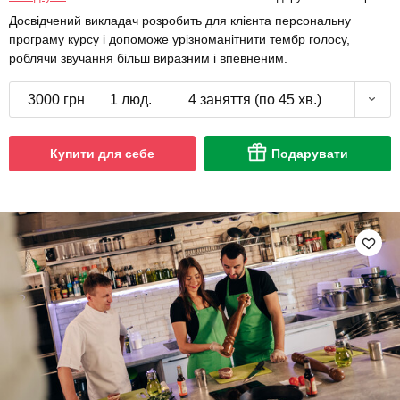
Досвідчений викладач розробить для клієнта персональну
програму курсу і допоможе урізноманітнити тембр голосу,
роблячи звучання більш виразним і впевненим.
3000 грн
1 люд.
4 заняття (по 45 хв.)
Купити для себе
Подарувати