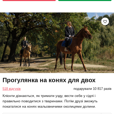
Прогулянка на конях для двох
518 відгуків
подарували 10 817 разів
Клієнти дізнаються, як тримати узду, вести себе у сідлі і
правильно поводитися з тваринами. Потім друзі зможуть
покататися на конях мальовничими околицями долини.