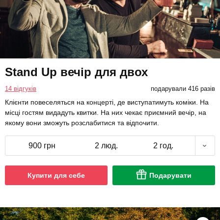
Stand Up вечір для двох
14 відгуків
подарували 416 разів
Клієнти повеселяться на концерті, де виступатимуть коміки. На
місці гостям видадуть квитки. На них чекає приємний вечір, на
якому вони зможуть розслабитися та відпочити.
900 грн
2 люд.
2 год.
Купити для себе
Подарувати