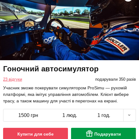
Гоночний автосимулятор
23 відгуки
подарували 350 разів
Учасник зможе покерувати симулятором ProSimu — рухомій
платформі, яка імітує управління автомобілем. Клієнт вибере
трасу, а також машину для участі в перегонах на екрані.
1500 грн
1 люд.
1 год.
Купити для себе
Подарувати