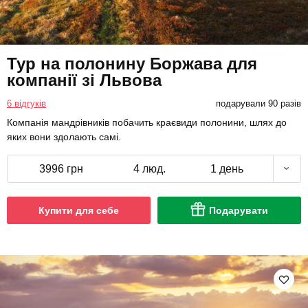
Тур на полонину Боржава для
компанії зі Львова
6 відгуків
подарували 90 разів
Компанія мандрівників побачить краєвиди полонини, шлях до
яких вони здолають самі.
3996 грн
4 люд.
1 день
Купити для себе
Подарувати