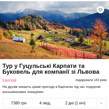
Тур у Гуцульські Карпати та
Буковель для компанії зі Львова
5 відгуків
подарували 143 рази
На друзів чекають цікаві пригоди в Карпатах під час подорожі
мальовничими локаціями.
7380 грн
4 люд.
2 дні (1 ніч)