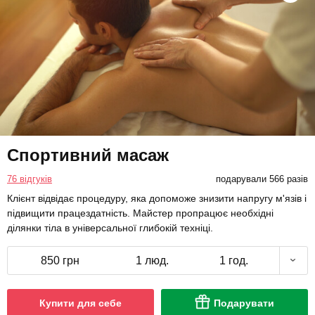
Спортивний масаж
76 відгуків
подарували 566 разів
Клієнт відвідає процедуру, яка допоможе знизити напругу м'язів і
підвищити працездатність. Майстер пропрацює необхідні
ділянки тіла в універсальної глибокій техніці.
850 грн
1 люд.
1 год.
Купити для себе
Подарувати