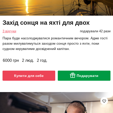
Захід сонця на яхті для двох
3 відгуки
подарували 42 рази
Пара буде насолоджуватися романтичним вечором. Адже гості
разом милуватимуться заходом сонця просто з яхти, поки
судном керуватиме досвідчений капітан.
6000 грн
2 люд.
2 год.
Купити для себе
Подарувати