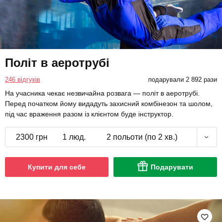
Політ в аеротрубі
246 відгуків
подарували 2 892 рази
На учасника чекає незвичайна розвага — політ в аеротрубі.
Перед початком йому видадуть захисний комбінезон та шолом,
під час враження разом із клієнтом буде інструктор.
2300 грн
1 люд.
2 польоти (по 2 хв.)
Купити для себе
Подарувати