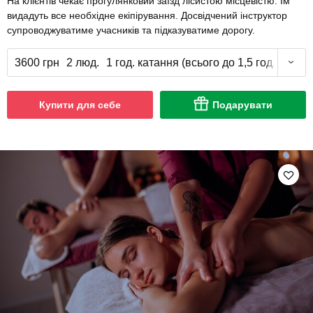
На клієнтів чекає прогулянковий заїзд лісистою місцевістю. Їм
видадуть все необхідне екіпірування. Досвідчений інструктор
супроводжуватиме учасників та підказуватиме дорогу.
3600 грн
2 люд.
1 год. катання (всього до 1,5 год.)
Купити для себе
Подарувати