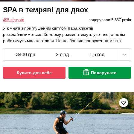
SPA в темряві для двох
495 відгуків
подарували 5 337 разів
У кімнаті з приглушеним світлом пара клієнтів
розслаблятиметься. Кожному розминатимуть усе тіло, а потім
робитимуть масаж голови. Це позбавляє напруження м'язів.
3400 грн
2 люд.
1,5 год.
Купити для себе
Подарувати