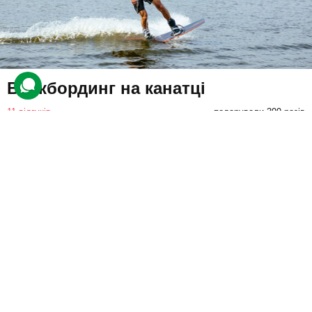
Вейкбординг на канатці
11 відгуків
подарували 399 разів
Екстремал навчиться балансувати на спеціальній дошці,
тримаючись за трос. Спочатку учаснику проведуть стислий
інструктаж, а потім він вирушить підкорювати вейкборд.
1250 грн
1 люд.
30 хв.
Купити для себе
Подарувати