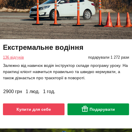
Екстремальне водіння
136 відгуків
подарували 1 272 рази
Залежно від навичок водія інструктор складе програму уроку. На
практиці клієнт навчиться правильно та швидко кермувати, а
також дізнається про траєкторії в повороті.
2900 грн
1 люд.
1 год.
Купити для себе
Подарувати