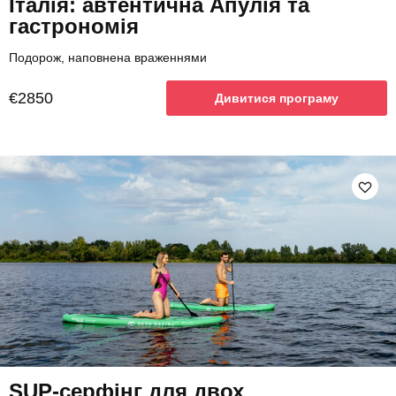
Італія: автентична Апулія та
гастрономія
Подорож, наповнена враженнями
€2850
Дивитися програму
SUP-серфінг для двох