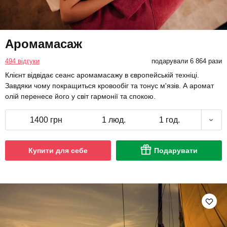
Аромамасаж
494 відгуки
подарували 6 864 рази
Клієнт відвідає сеанс аромамасажу в європейській техніці.
Завдяки чому покращиться кровообіг та тонус м'язів. А аромат
олій перенесе його у світ гармонії та спокою.
1400 грн
1 люд.
1 год.
Купити для себе
Подарувати