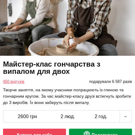
Майстер-клас гончарства з
випалом для двох
450 відгуків
подарували 6 587 разів
Творче заняття, на якому учасники попрацюють із глиною та
гончарним кругом. За час майстер-класу друзі встигнуть зробити
до 3 виробів. Їх вони заберуть після випалу.
2600 грн
2 люд.
2 год.
Купити для себе
Подарувати