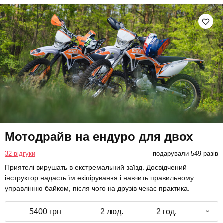
Мотодрайв на ендуро для двох
32 відгуки
подарували 549 разів
Приятелі вирушать в екстремальний заїзд. Досвідчений
інструктор надасть їм екіпірування і навчить правильному
управлінню байком, після чого на друзів чекає практика.
5400 грн
2 люд.
2 год.