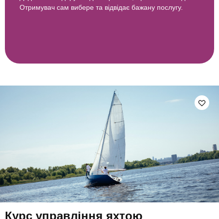
Отримувач сам вибере та відвідає бажану послугу.
Курс управління яхтою