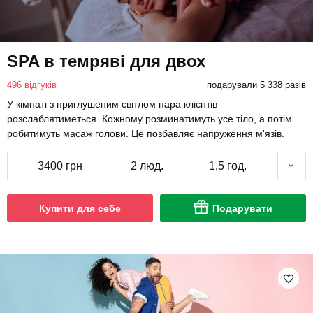
SPA в темряві для двох
496 відгуків
подарували 5 338 разів
У кімнаті з приглушеним світлом пара клієнтів
розслаблятиметься. Кожному розминатимуть усе тіло, а потім
робитимуть масаж голови. Це позбавляє напруження м'язів.
3400 грн
2 люд.
1,5 год.
Купити для себе
Подарувати