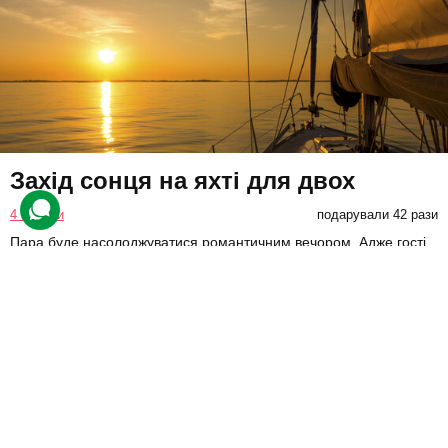
Захід сонця на яхті для двох
4 відгуки
подарували 42 рази
Пара буде насолоджуватися романтичним вечором. Адже гості
разом милуватимуться заходом сонця просто з яхти, поки
судном керуватиме досвідчений капітан.
6000 грн
2 люд.
2 год.
Купити для себе
Подарувати