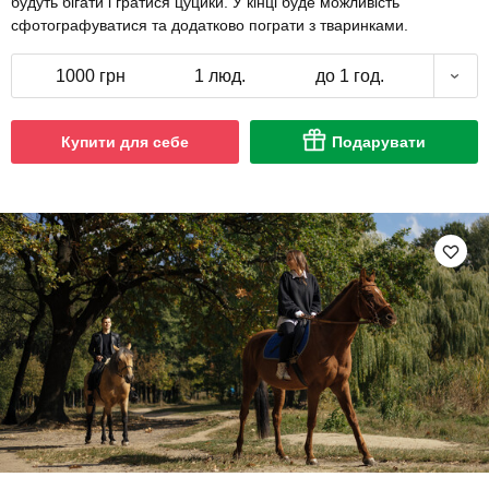
будуть бігати і гратися цуцики. У кінці буде можливість
сфотографуватися та додатково пограти з тваринками.
1000 грн
1 люд.
до 1 год.
Купити для себе
Подарувати