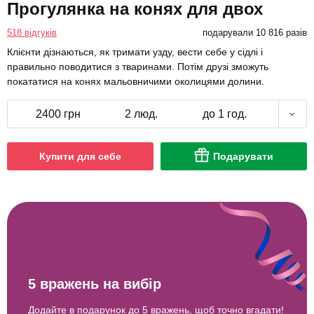
Прогулянка на конях для двох
518 відгуків
подарували 10 816 разів
Клієнти дізнаються, як тримати узду, вести себе у сідлі і
правильно поводитися з тваринами. Потім друзі зможуть
покататися на конях мальовничими околицями долини.
2400 грн
2 люд.
до 1 год.
Купити для себе
Подарувати
5 вражень на вибір
Додайте в подарунок до 5 вражень, щоб точно вгадати!