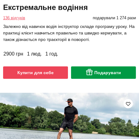
Екстремальне водіння
136 відгуків
подарували 1 274 рази
Залежно від навичок водія інструктор складе програму уроку. На
практиці клієнт навчиться правильно та швидко кермувати, а
також дізнається про траєкторії в повороті.
2900 грн
1 люд.
1 год.
Купити для себе
Подарувати