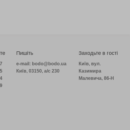
те
Пишіть
Заходьте в гості
07
e-mail: bodo@bodo.ua
Київ, вул.
75
Київ, 03150, а/с 230
Казимира
14
Малевича, 86-Н
39