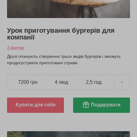
Урок приготування бургерів для
компанії
3 відгуки
Друзі опанують створення трьох видів бургерів і зможуть
продегустувати приготовані страви.
7200 грн
4 люд.
2,5 год.
Купити для себе
Подарувати