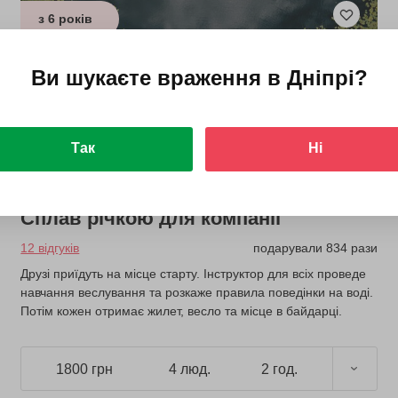
з 6 років
Ви шукаєте враження в
Дніпрі
?
Так
Ні
Сплав річкою для компанії
12 відгуків
подарували 834 рази
Друзі приїдуть на місце старту. Інструктор для всіх проведе
навчання веслування та розкаже правила поведінки на воді.
Потім кожен отримає жилет, весло та місце в байдарці.
1800 грн
4 люд.
2 год.