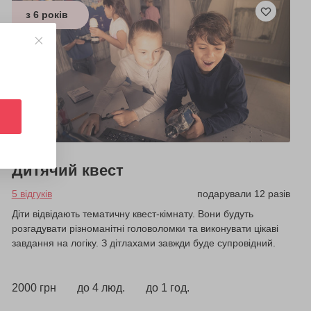
з 6 років
Дитячий квест
5 відгуків
подарували 12 разів
Діти відвідають тематичну квест-кімнату. Вони будуть
розгадувати різноманітні головоломки та виконувати цікаві
завдання на логіку. З дітлахами завжди буде супровідний.
2000 грн
до 4 люд.
до 1 год.