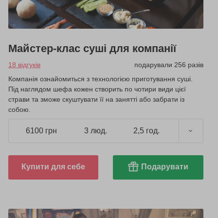
Майстер-клас суші для компанії
18 відгуків
подарували 256 разів
Компанія ознайомиться з технологією приготування суші.
Під наглядом шефа кожен створить по чотири види цієї
страви та зможе скуштувати її на занятті або забрати із
собою.
6100 грн
3 люд.
2,5 год.
Купити для себе
Подарувати