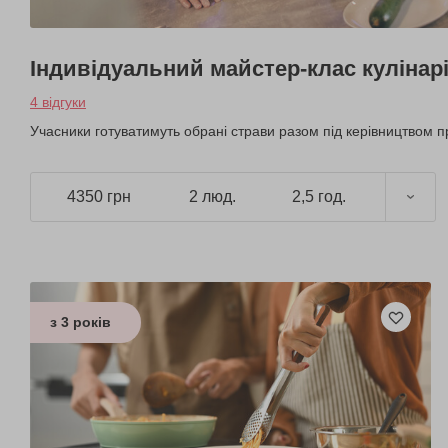
Індивідуальний майстер-клас кулінарі
4 відгуки
Учасники готуватимуть обрані страви разом під керівництвом 
4350 грн
2 люд.
2,5 год.
з 3 років