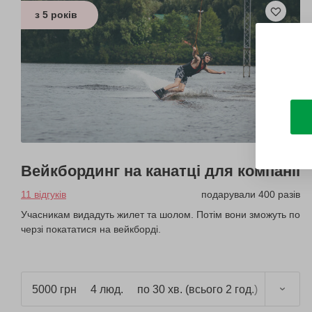
з 5 років
Вейкбординг на канатці для компанії
11 відгуків
подарували 400 разів
Учасникам видадуть жилет та шолом. Потім вони зможуть по
черзі покататися на вейкборді.
5000 грн
4 люд.
по 30 хв. (всього 2 год.)