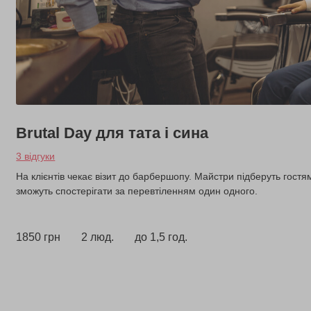
Brutal Day для тата і сина
3 відгуки
На клієнтів чекає візит до барбершопу. Майстри підберуть гостям
зможуть спостерігати за перевтіленням один одного.
1850 грн
2 люд.
до 1,5 год.