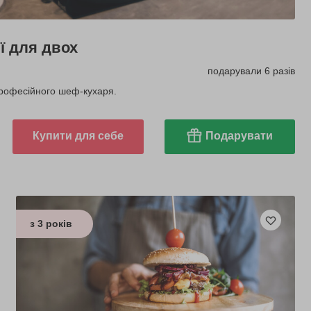
ї для двох
подарували 6 разів
професійного шеф-кухаря.
Купити для себе
Подарувати
з 3 років