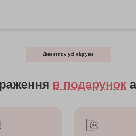
Дивитись усі відгуки
враження
в подарунок
а