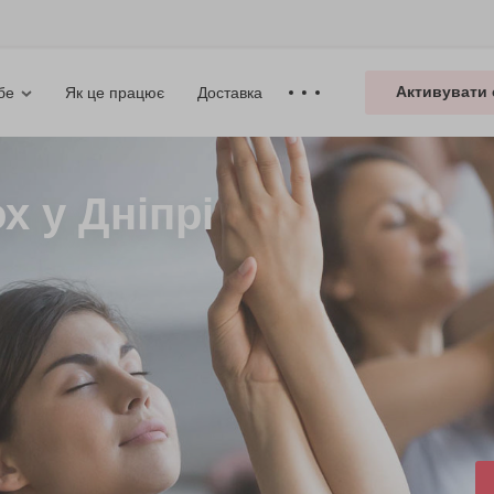
Активувати 
Як це працює
Доставка
бе
х у Дніпрі