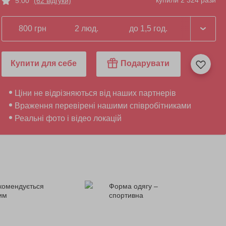
купили 2 324 рази
5.00
(62 відгуки)
800 грн
2 люд.
до 1,5 год.
Купити для себе
Подарувати
Ціни не відрізняються від наших партнерів
Враження перевірені нашими співробітниками
Реальні фото і відео локацій
комендується
Форма одягу –
ним
спортивна