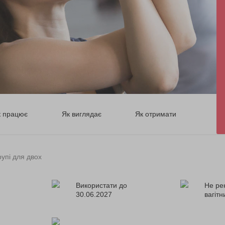
к працює
Як виглядає
Як отримати
рупі для двох
Використати до
Не ре
30.06.2027
вагіт