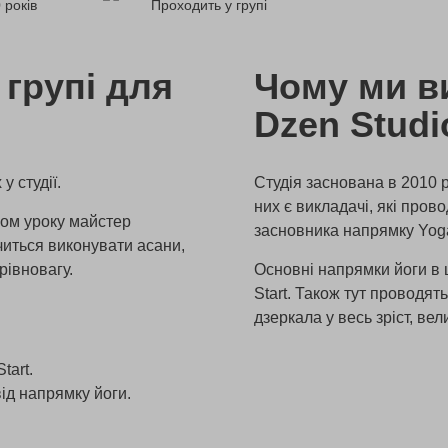
 років
Проходить у групі
 групі для
Чому ми в
Dzen Studi
у студії.
Студія заснована в 2010 
них є викладачі, які пров
ком уроку майстер
засновника напрямку Yog
читься виконувати асани,
рівновагу.
Основні напрямки йоги в 
Start. Також тут проводять 
дзеркала у весь зріст, вели
tart.
ід напрямку йоги.