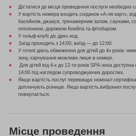
Дістатися до місця проведення послуги необхідно с
У вартість номера входить сніданок «А-ля карт», ві
басейном, джакузі, тренажерним залом, саунами, с
ополонкою, доріжкою Кнейпа та фітобаром.
У гольф-клубі діє дрес-код.
Заїзд проходить з 14:00, виїзд — до 12:00.
У готелі діють обмеження для дітей до 4х років: не
зону, харчування можливе лише в номері.
Для дітей від 4-х до 12-ти років SPA-зона доступна 
14:00 під наглядом супроводжуючих дорослих.
Якщо вартість послуг перевищує номінал сертифікат
доплачують різницю. Якщо вартість вибраних послу
повертається.
Місце проведення