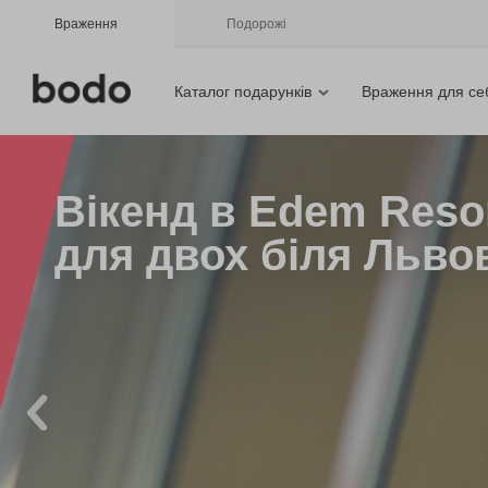
Враження
Подорожі
Каталог подарунків
Враження для се
Вікенд в Edem Resor
для двох біля Льво