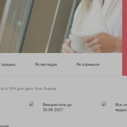
к працює
Як виглядає
Як отримати
al & SPA для двох біля Львова
Використати до
Все н
30.06.2027
видає
років