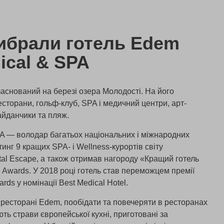
ибрали готель Edem
ical & SPA
заснований на березі озера Молодості. На його
есторани, гольф-клуб, SPA і медичний центри, арт-
майданчики та пляж.
A — володар багатьох національних і міжнародних
тинг 9 кращих SPA- і Wellness-курортів світу
al Escape, а також отримав нагороду «Кращий готель
l Awards. У 2018 році готель став переможцем премії
wards у номінації Best Medical Hotel.
в ресторані Edem, пообідати та повечеряти в ресторанах
ають страви європейської кухні, приготовані за