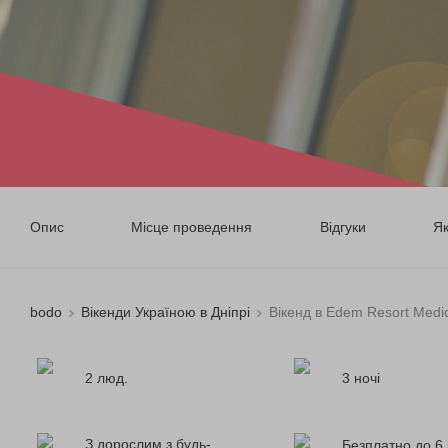
Опис
Місце проведення
Відгуки
Я
bodo
Вікенди Україною в Дніпрі
Вікенд в Edem Resort Medic
2 люд.
3 ночі
З дорослим з будь-
Безплатно до 6 