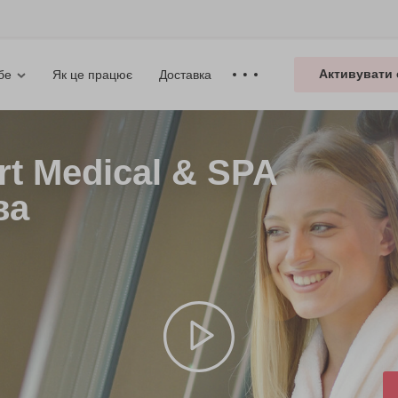
Активувати 
Як це працює
Доставка
бе
t Medical & SPA
ва