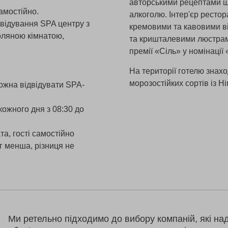
авторськими рецептами ше
амостійно.
алкоголю. Інтер'єр ресто
двідування SPA центру з
кремовими та кавовими ві
оляною кімнатою,
та кришталевими люстрами
премії «Сіль» у номінації
На території готелю знах
морозостійких сортів із Н
можна відвідувати SPA-
кожного дня з 08:30 до
а, гості самостійно
г менша, різниця не
Ми ретельно підходимо до вибору компаній, які на