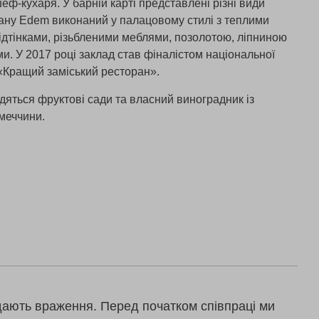
ф-кухаря. У барній карті представлені різні види
рану Edem виконаний у палацовому стилі з теплими
дтінками, різьбленими меблями, позолотою, ліпниною
. У 2017 році заклад став фіналістом національної
 «Кращий заміський ресторан».
одяться фруктові сади та власний виноградник із
імеччини.
дають враження. Перед початком співпраці ми