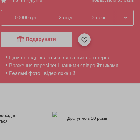
подарували 55 разів
4.80
(8 відгуків)
60000 грн
2 люд.
3 ночі
Подарувати
Ціни не відрізняються від наших партнерів
Враження перевірені нашими співробітниками
Реальні фото і відео локацій
еобхідне
Доступно з 18 років
ться