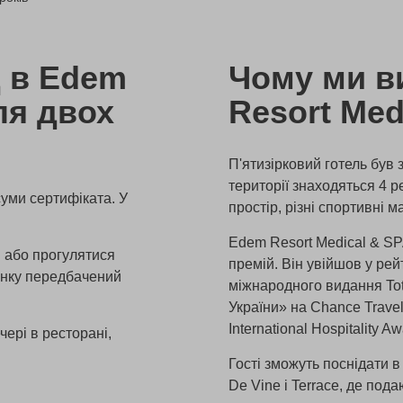
д в Edem
Чому ми в
ля двох
Resort Med
П'ятизірковий готель був 
території знаходяться 4 р
суми сертифіката. У
простір, різні спортивні 
Edem Resort Medical & SP
 або прогулятися
премій. Він увійшов у рей
инку передбачений
міжнародного видання Tot
України» на Chance Trave
International Hospitality A
чері в ресторані,
Гості зможуть поснідати 
De Vine і Terrace, де под