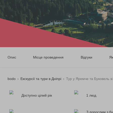
Опис
Місце проведення
Відгуки
Я
bodo
Екскурсії та тури в Дніпрі
Тур у Яремче та Буковель зі
Доступно цілий рік
1 люд.
З дорослим з бу