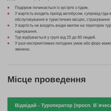
Подорож починається із зустрічі з гідом.
У вартість входять проїзд автобусом, супровід гіда-
обслуговування в туристичних місцях, страхування 
У вартість не входять вхідні квитки на територію тур
харчування.
Тур відбувається у групі від 25 до 60 людей.
У разі несприятливих погодних умов або форс-мажо
змінено.
Місце проведення
Відвідай - Туроператор (просп. В`яче