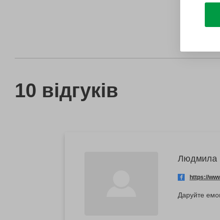
10 відгуків
Людмила
https://w
Даруйте емоц