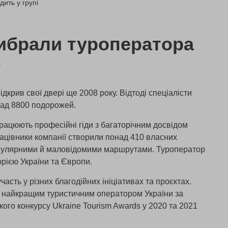
дить у групі
ибрали туроператора
»
дкрив свої двері ще 2008 року. Відтоді спеціалісти
над 8800 подорожей.
рацюють професійні гіди з багаторічним досвідом
рацівники компанії створили понад 410 власних
опулярними й маловідомими маршрутами. Туроператор
рією України та Європи.
часть у різних благодійних ініціативах та проєктах.
и найкращим туристичним оператором України за
ого конкурсу Ukraine Tourism Awards у 2020 та 2021