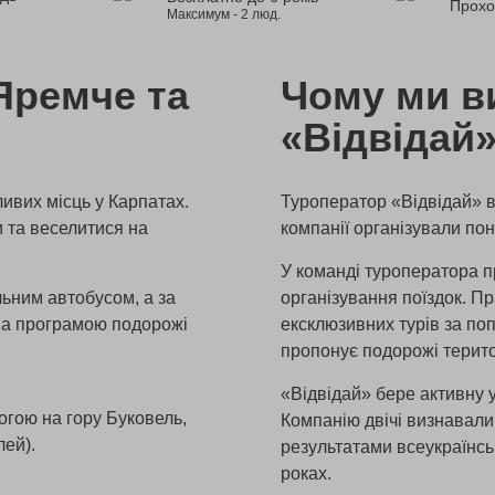
Прохо
Максимум - 2 люд.
Яремче та
Чому ми в
«Відвідай
ливих місць у Карпатах.
Туроператор «Відвідай» ві
 та веселитися на
компанії організували по
У команді туроператора п
ьним автобусом, а за
організування поїздок. П
 За програмою подорожі
ексклюзивних турів за п
пропонує подорожі терито
«Відвідай» бере активну у
огою на гору Буковель,
Компанію двічі визнавал
лей).
результатами всеукраїнськ
роках.