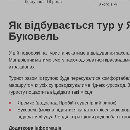
Доступно з 18 років
якого віку
Як відбувається тур у 
Буковель
У цій подорожі на туриста чекатиме відвідування захоп
Мандрівник матиме змогу насолоджуватися краєвидами
атракціонах.
Турист разом із групою буде пересуватися комфортабел
маршрутом їх усіх супроводжуватиме гід-екскурсовод.
туристу пощастить відвідати такі місця:
Яремче (водоспад Пробій і сувенірний ринок);
Буковель (можна піднятися канатно-крісельною дор
відвідати «Гуцул Ленд», атракціони родельбан і тро
Додаткова інформація