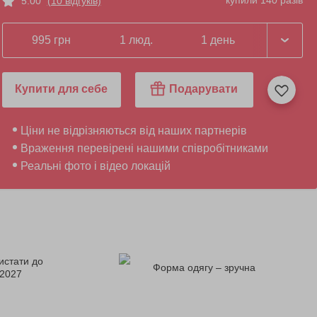
купили 140 разів
5.00
(10 відгуків)
995 грн
1 люд.
1 день
Купити для себе
Подарувати
Ціни не відрізняються від наших партнерів
Враження перевірені нашими співробітниками
Реальні фото і відео локацій
истати до
Форма одягу – зручна
.2027