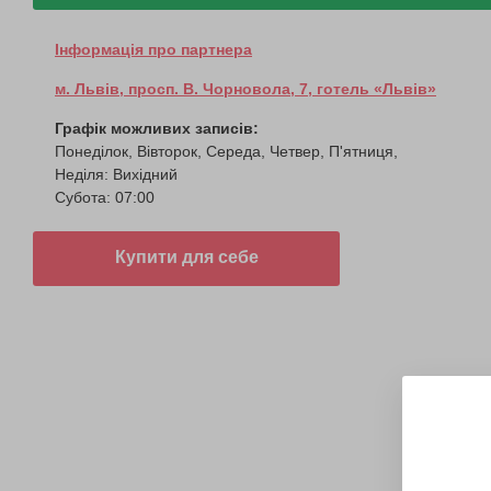
Інформація про партнера
м. Львів, просп. В. Чорновола, 7, готель «Львів»
Графік можливих записів:
Понеділок, Вівторок, Середа, Четвер, П'ятниця,
Неділя: Вихідний
Субота: 07:00
Купити для себе