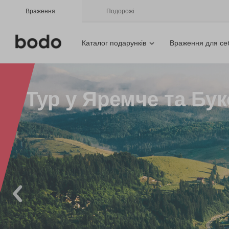
Враження
Подорожі
Каталог подарунків
Враження для се
Тур у Яремче та Бу