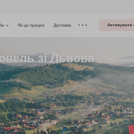
Активувати 
Як це працює
Доставка
бе
ковель зі Львова