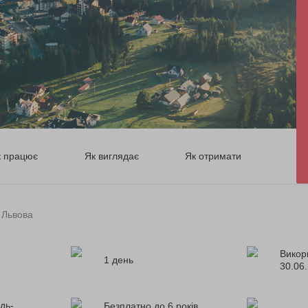
к працює
Як виглядає
Як отримати
 Львова
Викор
1 день
30.06
дь-
Безплатно до 6 років