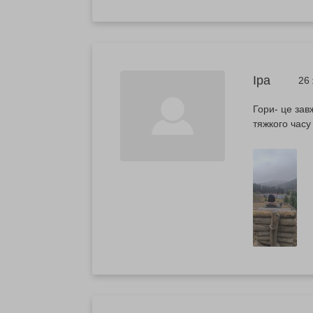
Іра
26
Гори- це зав
тяжкого часу