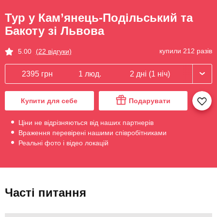
Тур у Кам’янець-Подільський та
Бакоту зі Львова
купили 212 разів
5.00
(22 відгуки)
2395 грн
1 люд.
2 дні (1 ніч)
Купити для себе
Подарувати
Ціни не відрізняються від наших партнерів
Враження перевірені нашими співробітниками
Реальні фото і відео локацій
Часті питання