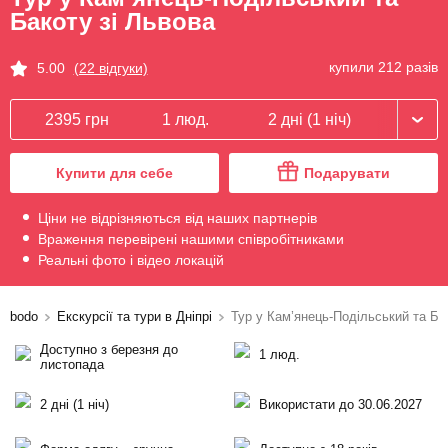
Бакоту зі Львова
купили 212 разів
5.00
(22 відгуки)
2395 грн
1 люд.
2 дні (1 ніч)
Купити для себе
Подарувати
Ціни не відрізняються від наших партнерів
Враження перевірені нашими співробітниками
Реальні фото і відео локацій
bodo
Екскурсії та тури в Дніпрі
Тур у Кам’янець-Подільський та Ба
Доступно з березня до
1 люд.
листопада
2 дні (1 ніч)
Використати до 30.06.2027