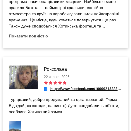
програма насичена цікавими місцями. Найбільше мене
вразила Бакота — неймовірні краєвиди, спокійна
атмосфера та круїз на кораблику залишили найяскравіші
враження. Це місце, куди хочеться повернутися ще раз.
Також дуже сподобалися Хотинська фортеця та
Кам’янець-Подільський. Замок вражає своєю величчю та
Показати повністю
історією, а старе місто зачаровує архітектурою,
затишними вуличками й особливою атмосферою.
Подорож подарувала багато позитивних емоцій та
незабутніх вражень. Однозначно рекомендую!
Роксолана
22 червня 2026
https://www.facebook.com/100002132838744
Тур цікавий, добре продуманий та організований. Фірма
Відвідай, як завжди, на висоті) Дуже сподобались об'єкти,
особливо Хотинський замок.