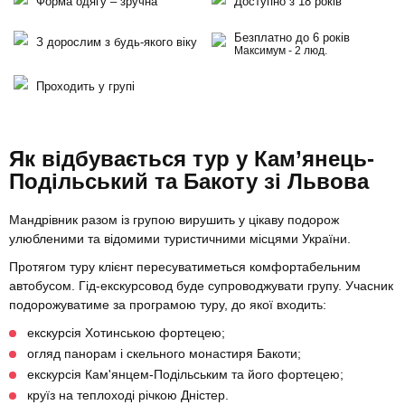
Форма одягу – зручна
Доступно з 18 років
Безплатно до 6 років
З дорослим з будь-якого віку
Максимум - 2 люд.
Проходить у групі
Як відбувається тур у Кам’янець-
Подільський та Бакоту зі Львова
Мандрівник разом із групою вирушить у цікаву подорож
улюбленими та відомими туристичними місцями України.
Протягом туру клієнт пересуватиметься комфортабельним
автобусом. Гід-екскурсовод буде супроводжувати групу. Учасник
подорожуватиме за програмою туру, до якої входить:
екскурсія Хотинською фортецею;
огляд панорам і скельного монастиря Бакоти;
екскурсія Кам'янцем-Подільським та його фортецею;
круїз на теплоході річкою Дністер.