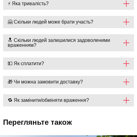
⚡ Яка тривалість?
🤗 Скільки людей може брати участь?
🔝 Скільки людей залишилися задоволеними
враженням?
💵 Як сплатити?
🎁 Чи можна замовити доставку?
🔁 Як замінити/обміняти враження?
Перегляньте також