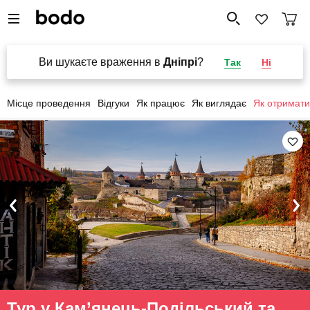
Ви шукаєте враження в
Дніпрі
?
Так
Ні
Місце проведення
Відгуки
Як працює
Як виглядає
Як отримати
Тур у Кам’янець-Подільський та