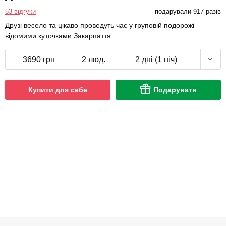
53 відгуки
подарували 917 разів
Друзі весело та цікаво проведуть час у груповій подорожі
відомими куточками Закарпаття.
3690 грн
2 люд.
2 дні (1 ніч)
Купити для себе
Подарувати