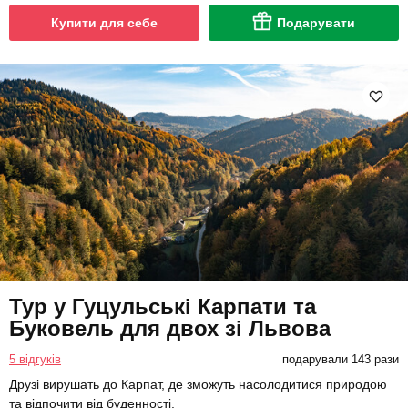
Купити для себе
Подарувати
Тур у Гуцульські Карпати та
Буковель для двох зі Львова
5 відгуків
подарували 143 рази
Друзі вирушать до Карпат, де зможуть насолодитися природою
та відпочити від буденності.