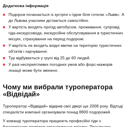
Додаткова інформація
Подорож починається із зустрічі з гідом біля готелю «Львів». А
до Львова учасники дістаються самостійно.
У вартість входять проїзд автобусом, проживання, супровід
гіда-екскурсовода, екскурсійне обслуговування в туристичних
місцях, страхування на період подорожі.
У вартість не входять вхідні квитки на територію туристичних
об'єктів і харчування.
Тур відбувається у групі від 25 до 60 людей.
У разі несприятливих погодних умов або форс-мажорів
локації може бути змінено.
Чому ми вибрали туроператора
«Відвідай»
Туроператор «Відвідай» відкрив свої двері ще 2008 року. Відтоді
спеціалісти компанії організували понад 8800 подорожей.
У команді туроператора працюють професійні гіди з
багаторічним досвідом організування поїздок. Працівники