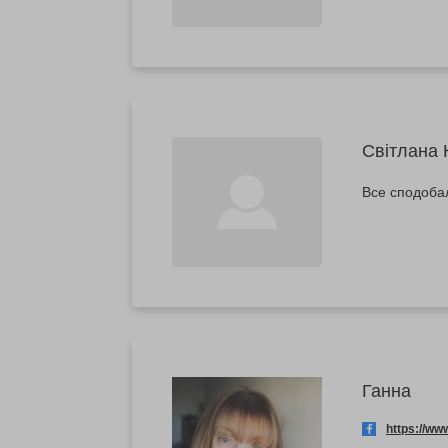
Світлана 
Все сподобал
Ганна
https://w