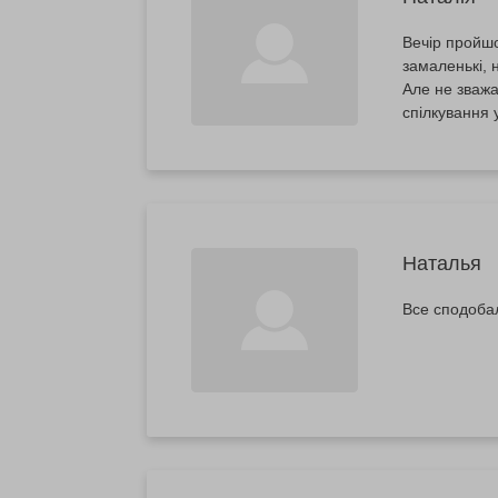
Вечір пройшо
замаленькі, 
Але не зважаючи на тістноту 
спілкування 
Наталья
Все сподоба