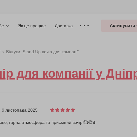
Активувати 
Як це працює
Доставка
бе
ї
Відгуки: Stand Up вечір для компанії
ір для компанії у Дніп
9 листопада 2025
ово, гарна атмосфера та приємний вечір!🥰😍💫