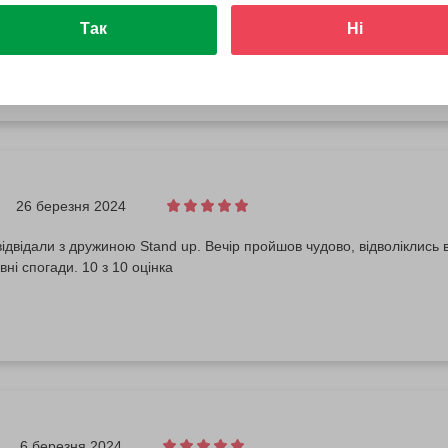
ксимально гнучкий подарунок. Подруга, знаходячись за кордоном з-
ертифікат Бодо. Я обрала інше враження, доплативши трохи гроше
Так
Ні
ще й виявилось день народження організації по проведенню стендап
 в новому конфернец залі бізнес центру "Fabrika". Були круті комі
26 березня 2024
двідали з дружиною Stand up. Вечір пройшов чудово, відволіклись
вні спогади. 10 з 10 оцінка
6 березня 2024