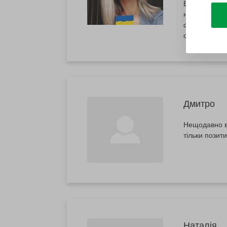
Бодо - це ма
народження с
стендап. То 
організували
Дмитро
Нещодавно ві
тільки позити
Наталія