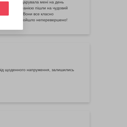
за війни, подарувала мені на день
й. І ми компанією пішли на чудовий
ів "Світло". Вони все класно
ки. Тому все пройшло неперевершено!
 від щоденного напруження, залишились