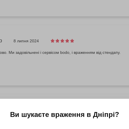
р
8 липня 2024
ово. Ми задовільнені і сервісом bodo, і враженням від стендапу.
31 березня 2024
Ви шукаєте враження в
Дніпрі
?
ww.facebook.com/100001521580632