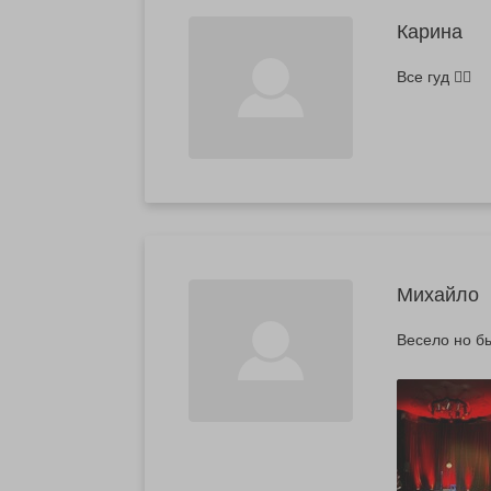
Карина
Все гуд 👌🏻
Михайло
Весело но б