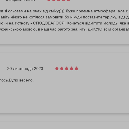
в зі сльозами на очах від сміху)))) Дуже приємна атмосфера, але є о
навіть нічого не хотілося замовити бо нікуди поставити тарілку, від
- СПОДОБАЛОСЯ. Хочеться відмітити молодь, яка виступала, вони МОЛОДЦІ, вільне
українською мовою, в наш час багото значить. ДЯКУЮ всім організа
20 листопада 2023
лось.Було весело.