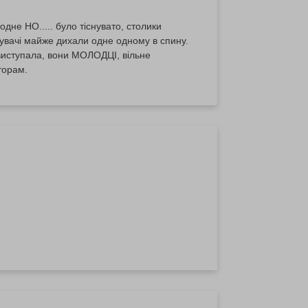
дне НО..... було тіснувато, столики
відувачі майже дихали одне одному в спину.
торам.