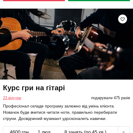
Курс гри на гітарі
23 відгуки
подарували 475 разів
Професіонал складе програму залежно від умінь клієнта.
Новачок буде вчитися читати ноти, правильно перебирати
струни. Досвідчений музикант удосконалить навички.
4600 грн
1 люд.
8 занять (по 45 хв.)