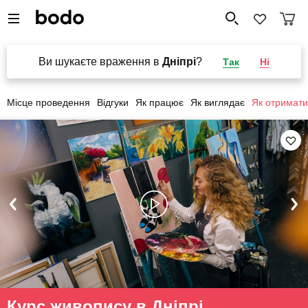
Ви шукаєте враження в
Дніпрі
?
Так
Ні
Місце проведення
Відгуки
Як працює
Як виглядає
Як отримати
Курс живопису в Дніпрі