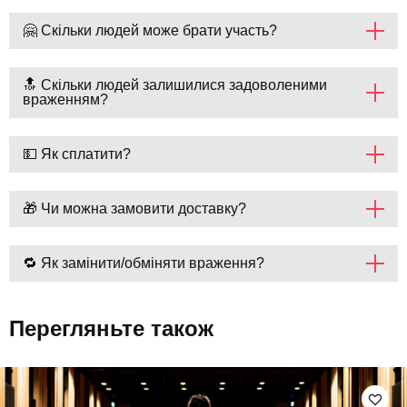
🤗 Скільки людей може брати участь?
🔝 Скільки людей залишилися задоволеними
враженням?
💵 Як сплатити?
🎁 Чи можна замовити доставку?
🔁 Як замінити/обміняти враження?
Перегляньте також