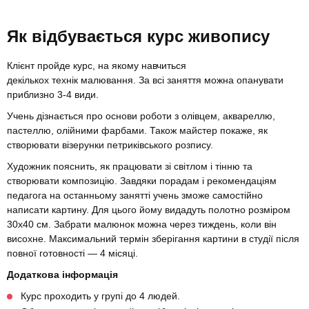
Як відбувається курс живопису
Клієнт пройде курс, на якому навчиться
декількох технік малювання. За всі заняття можна опанувати
приблизно 3-4 види.
Учень дізнається про основи роботи з олівцем, аквареллю,
пастеллю, олійними фарбами. Також майстер покаже, як
створювати візерунки петриківського розпису.
Художник пояснить, як працювати зі світлом і тінню та
створювати композицію. Завдяки порадам і рекомендаціям
педагога на останньому занятті учень зможе самостійно
написати картину. Для цього йому видадуть полотно розміром
30х40 см. Забрати малюнок можна через тиждень, коли він
висохне. Максимальний термін зберігання картини в студії після
повної готовності — 4 місяці.
Додаткова інформація
Курс проходить у групі до 4 людей.