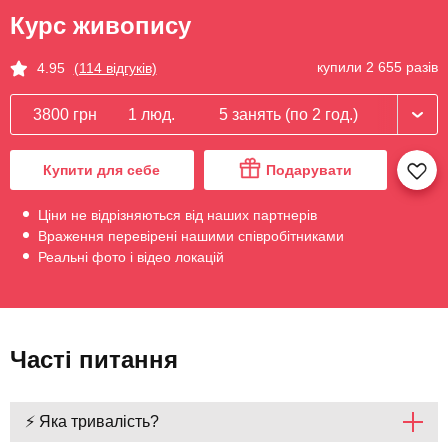
Курс живопису
купили 2 655 разів
4.95
(114 відгуків)
3800 грн
1 люд.
5 занять (по 2 год.)
Купити для себе
Подарувати
Ціни не відрізняються від наших партнерів
Враження перевірені нашими співробітниками
Реальні фото і відео локацій
Часті питання
⚡ Яка тривалість?