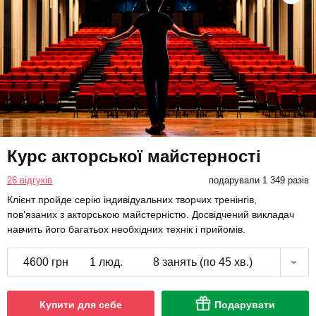
Курс акторської майстерності
26 відгуків
подарували 1 349 разів
Клієнт пройде серію індивідуальних творчих тренінгів,
пов'язаних з акторською майстерністю. Досвідчений викладач
навчить його багатьох необхідних технік і прийомів.
4600 грн
1 люд.
8 занять (по 45 хв.)
Купити для себе
Подарувати