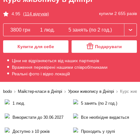
купили 2 655 разів
4.95
(114 відгуків)
3800 грн
1 люд.
5 занять (по 2 год.)
Купити для себе
Подарувати
Ціни не відрізняються від наших партнерів
Враження перевірені нашими співробітниками
Реальні фото і відео локацій
bodo
Майстер-класи в Дніпрі
Уроки живопису в Дніпрі
Курс живо
1 люд.
5 занять (по 2 год.)
Використати до 30.06.2027
Все необхідне видається
Доступно з 10 років
Проходить у групі