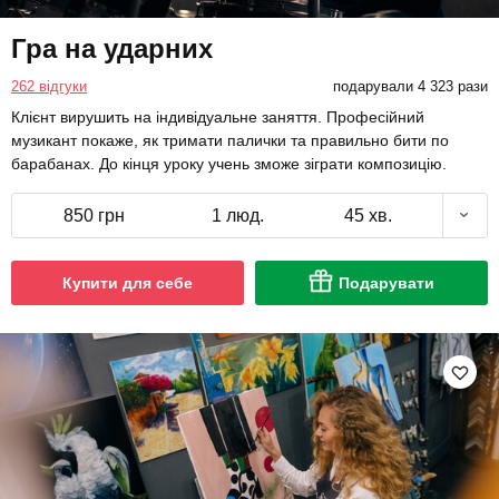
Гра на ударних
262 відгуки
подарували 4 323 рази
Клієнт вирушить на індивідуальне заняття. Професійний
музикант покаже, як тримати палички та правильно бити по
барабанах. До кінця уроку учень зможе зіграти композицію.
850 грн
1 люд.
45 хв.
Купити для себе
Подарувати