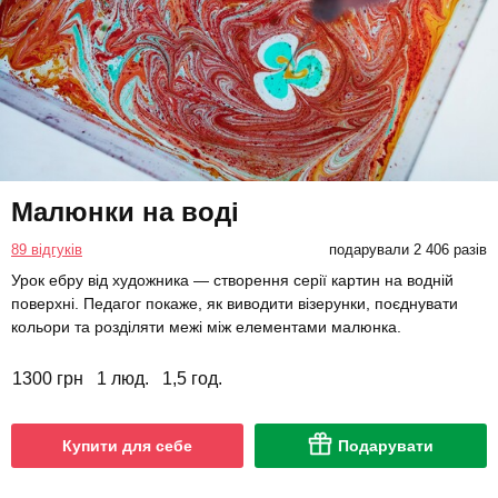
Малюнки на воді
89 відгуків
подарували 2 406 разів
Урок ебру від художника — створення серії картин на водній
поверхні. Педагог покаже, як виводити візерунки, поєднувати
кольори та розділяти межі між елементами малюнка.
1300 грн
1 люд.
1,5 год.
Купити для себе
Подарувати