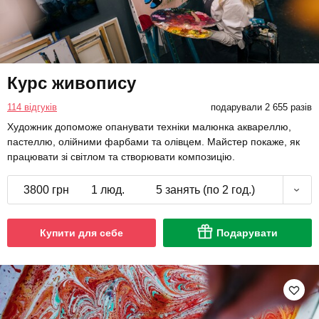
Курс живопису
114 відгуків
подарували 2 655 разів
Художник допоможе опанувати техніки малюнка аквареллю,
пастеллю, олійними фарбами та олівцем. Майстер покаже, як
працювати зі світлом та створювати композицію.
3800 грн
1 люд.
5 занять (по 2 год.)
Купити для себе
Подарувати