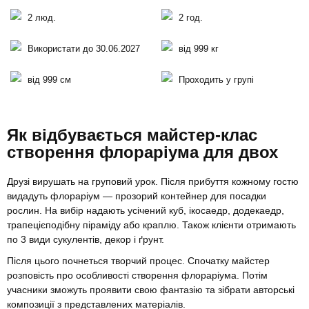
2 люд.
2 год.
Використати до 30.06.2027
від 999 кг
від 999 см
Проходить у групі
Як відбувається майстер-клас
створення флораріума для двох
Друзі вирушать на груповий урок. Після прибуття кожному гостю
видадуть флораріум — прозорий контейнер для посадки
рослин. На вибір надають усічений куб, ікосаедр, додекаедр,
трапецієподібну піраміду або краплю. Також клієнти отримають
по 3 види сукулентів, декор і ґрунт.
Після цього почнеться творчий процес. Спочатку майстер
розповість про особливості створення флораріума. Потім
учасники зможуть проявити свою фантазію та зібрати авторські
композиції з представлених матеріалів.