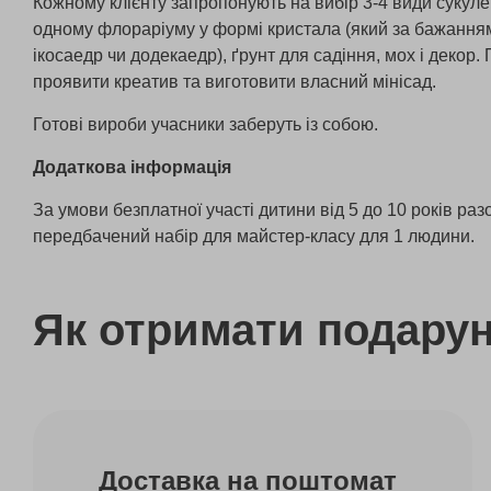
Кожному клієнту запропонують на вибір 3-4 види сукулен
одному флораріуму у формі кристала (який за бажання
ікосаедр чи додекаедр), ґрунт для садіння, мох і декор. 
проявити креатив та виготовити власний мінісад.
Готові вироби учасники заберуть із собою.
Додаткова інформація
За умови безплатної участі дитини від 5 до 10 років раз
передбачений набір для майстер-класу для 1 людини.
Як отримати подару
Доставка на поштомат