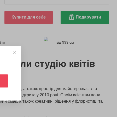
Купити для себе
Подарувати
9 кг
від 999 см
брали студію квітів
E
 магазин, а також простір для майстер-класів та
дія була відкрита у 2010 році. Своїм клієнтам вона
кий смак, а також креативні рішення у флористиці та