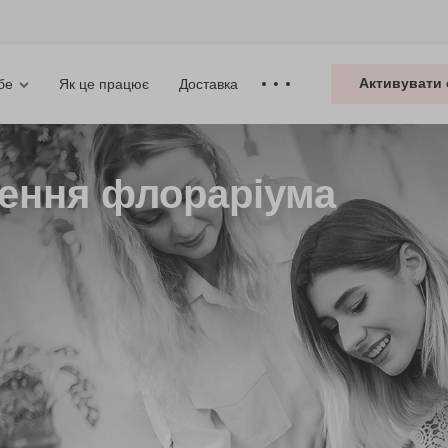
Активувати 
Як це працює
Доставка
бе
рення флораріума