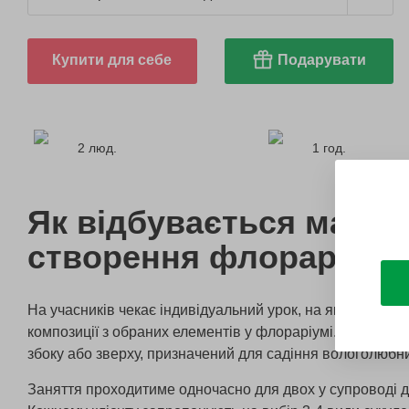
Купити для себе
Подарувати
2 люд.
1 год.
Як відбувається майст
створення флораріума
На учасників чекає індивідуальний урок, на якому вони
композиції з обраних елементів у флораріумі. Це прозо
збоку або зверху, призначений для садіння вологолюбн
Заняття проходитиме одночасно для двох у супроводі 