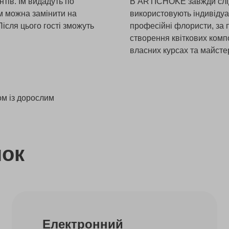
тів. Їм видадуть по
В ARTICHOKE завжди слідку
м можна замінити на
використовують індивідуа
Після цього гості зможуть
професійні флористи, за 
створення квіткових компо
власних курсах та майсте
ом із дорослим
нок
Електронний