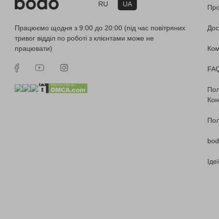
RU
UA
Про
Працюємо щодня з 9:00 до 20:00 (під час повітряних
Дос
тривог відділ по роботі з клієнтами може не
працювати)
Ко
FA
Пол
Кон
Пол
bod
Іде