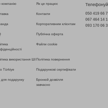
 компанію
Як це працює
Телефонуй
050 419 66 
тавка
Контакти
067 464 14 
манда
Корпоративним клієнтам
093 170 06 
Q
Публічна оферта
ітика
Файли cookie
фіденційності
ітика використання ШІ
Політика повернення
o Türkiye
Подарункові сертифікати
ї для подарунку
Бронюй дозвілля
завчасно