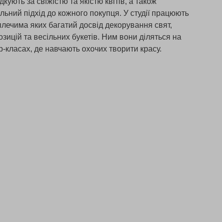
ють за свіжістю та якістю квітів, а також
льний підхід до кожного покупця. У студії працюють
плечима яких багатий досвід декорування свят,
зицій та весільних букетів. Ним вони діляться на
р-класах, де навчають охочих творити красу.