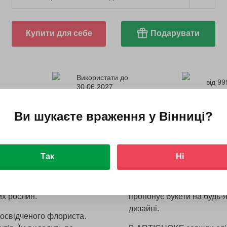
Купити для себе
Подарувати
Використати до
від 99
30.06.2027
Ви шукаєте враження у
Вінниці
?
ер-клас
Чому ми ви
 для двох
ARTICHOK
Так
Ні
 оформлять авторські
ARTICHOKE — це квітковий
рий резервуар з отвором
тематичних воркшопів. Сту
их рослин.
пропонує букети на будь-я
дизайні.
досвідченого флориста.