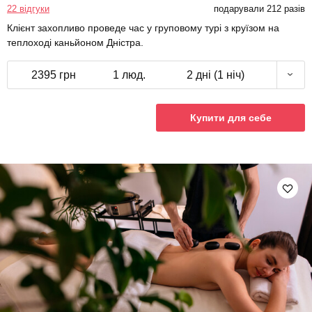
22 відгуки
подарували 212 разів
Клієнт захопливо проведе час у груповому турі з круїзом на
теплоході каньйоном Дністра.
2395 грн
1 люд.
2 дні (1 ніч)
Купити для себе