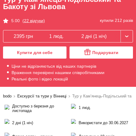
Бакоту зі Львова
купили 212 разів
5.00
(22 відгуки)
2395 грн
1 люд.
2 дні (1 ніч)
Купити для себе
Подарувати
Ціни не відрізняються від наших партнерів
Враження перевірені нашими співробітниками
Реальні фото і відео локацій
bodo
Екскурсії та тури у Вінниці
Тур у Кам’янець-Подільський та Б
Доступно з березня до
1 люд.
листопада
2 дні (1 ніч)
Використати до 30.06.2027