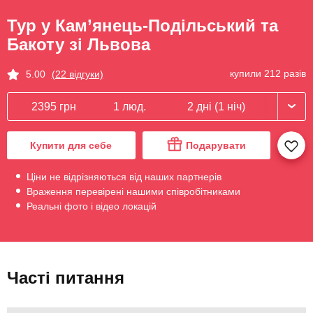
Тур у Кам’янець-Подільський та
Бакоту зі Львова
купили 212 разів
5.00
(22 відгуки)
2395 грн
1 люд.
2 дні (1 ніч)
Купити для себе
Подарувати
Ціни не відрізняються від наших партнерів
Враження перевірені нашими співробітниками
Реальні фото і відео локацій
Часті питання