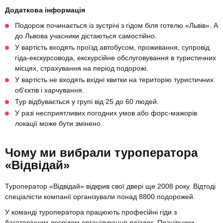
Додаткова інформація
Подорож починається із зустрічі з гідом біля готелю «Львів». А
до Львова учасники дістаються самостійно.
У вартість входять проїзд автобусом, проживання, супровід
гіда-екскурсовода, екскурсійне обслуговування в туристичних
місцях, страхування на період подорожі.
У вартість не входять вхідні квитки на територію туристичних
об'єктів і харчування.
Тур відбувається у групі від 25 до 60 людей.
У разі несприятливих погодних умов або форс-мажорів
локації може бути змінено.
Чому ми вибрали туроператора
«Відвідай»
Туроператор «Відвідай» відкрив свої двері ще 2008 року. Відтоді
спеціалісти компанії організували понад 8800 подорожей.
У команді туроператора працюють професійні гіди з
багаторічним досвідом організування поїздок. Працівники