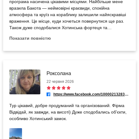
програма насичена цікавими місцями. Найбільше мене
вразила Бакота — неймовірні краєвиди, спокійна
атмосфера та круїз на кораблику залишили найяскравіші
враження. Це місце, куди хочеться повернутися ще раз.
Також дуже сподобалися Хотинська фортеця та
Кам’янець-Подільський. Замок вражає своєю величчю та
Показати повністю
історією, а старе місто зачаровує архітектурою,
затишними вуличками й особливою атмосферою.
Подорож подарувала багато позитивних емоцій та
незабутніх вражень. Однозначно рекомендую!
Роксолана
22 червня 2026
https://www.facebook.com/100002132838744
Тур цікавий, добре продуманий та організований. Фірма
Відвідай, як завжди, на висоті) Дуже сподобались об'єкти,
особливо Хотинський замок.