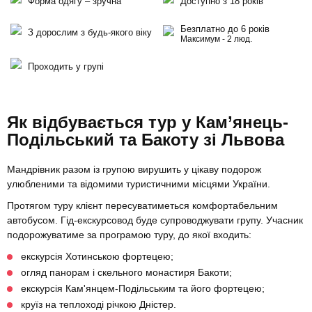
Форма одягу – зручна
Доступно з 18 років
Безплатно до 6 років
З дорослим з будь-якого віку
Максимум - 2 люд.
Проходить у групі
Як відбувається тур у Кам’янець-
Подільський та Бакоту зі Львова
Мандрівник разом із групою вирушить у цікаву подорож
улюбленими та відомими туристичними місцями України.
Протягом туру клієнт пересуватиметься комфортабельним
автобусом. Гід-екскурсовод буде супроводжувати групу. Учасник
подорожуватиме за програмою туру, до якої входить:
екскурсія Хотинською фортецею;
огляд панорам і скельного монастиря Бакоти;
екскурсія Кам'янцем-Подільським та його фортецею;
круїз на теплоході річкою Дністер.