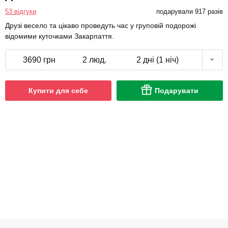
53 відгуки
подарували 917 разів
Друзі весело та цікаво проведуть час у груповій подорожі
відомими куточками Закарпаття.
3690 грн
2 люд.
2 дні (1 ніч)
Купити для себе
Подарувати