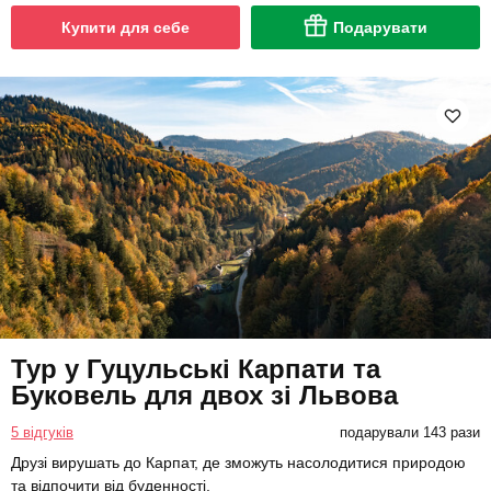
Купити для себе
Подарувати
Тур у Гуцульські Карпати та
Буковель для двох зі Львова
5 відгуків
подарували 143 рази
Друзі вирушать до Карпат, де зможуть насолодитися природою
та відпочити від буденності.