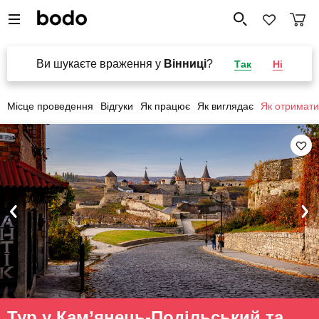
Ви шукаєте враження у
Вінниці
?
Так
Ні
Місце проведення
Відгуки
Як працює
Як виглядає
Як отримати
Тур у Кам’янець-Подільський та