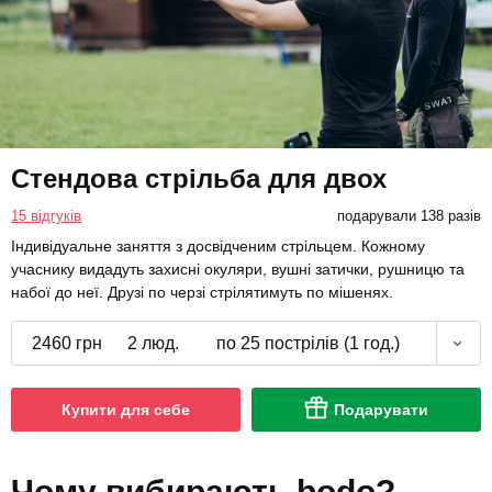
Стендова стрільба для двох
15 відгуків
подарували 138 разів
Індивідуальне заняття з досвідченим стрільцем. Кожному
учаснику видадуть захисні окуляри, вушні затички, рушницю та
набої до неї. Друзі по черзі стрілятимуть по мішенях.
2460 грн
2 люд.
по 25 пострілів (1 год.)
Купити для себе
Подарувати
Чому вибирають bodo?