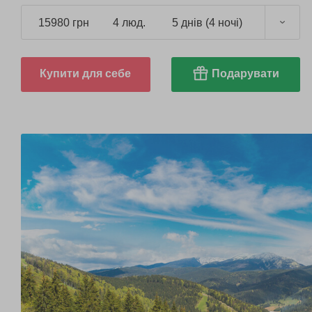
пам'ятки регіону.
15980 грн
4 люд.
5 днів (4 ночі)
Купити для себе
Подарувати