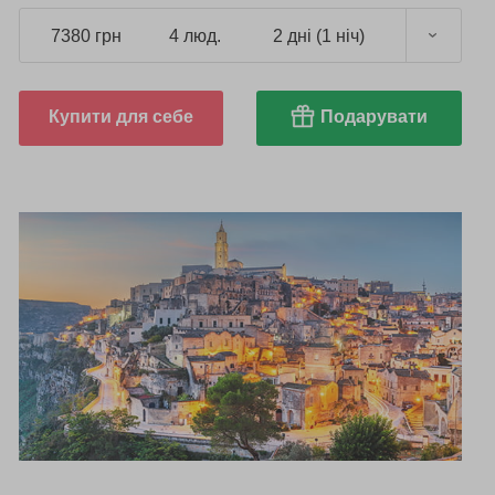
7380 грн
4 люд.
2 дні (1 ніч)
Купити для себе
Подарувати