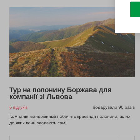
Тур на полонину Боржава для
компанії зі Львова
6 відгуків
подарували 90 разів
Компанія мандрівників побачить краєвиди полонини, шлях
до яких вони здолають самі.