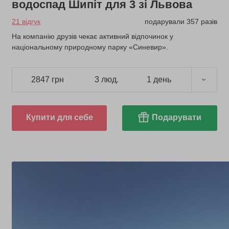
водоспад Шипіт для 3 зі Львова
21 відгук
подарували 357 разів
На компанію друзів чекає активний відпочинок у
національному природному парку «Синевир».
2847 грн
3 люд.
1 день
Купити для себе
Подарувати