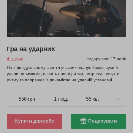
Гра на ударних
4 відгуки
подарували 17 разів
На індивідуальному занятті учасник опанує базові рухи й
удари паличками, освоїть прості ритми, потренує почуття
ритму та попрацює із динамікою на ударній установці.
550 грн
1 люд.
55 хв.
Купити для себе
Подарувати