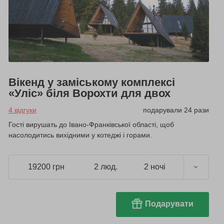
Вікенд у заміському комплексі
«Уліс» біля Ворохти для двох
4 відгуки
подарували 24 рази
Гості вирушать до Івано-Франківської області, щоб
насолодитись вихідними у котеджі і горами.
19200 грн
2 люд.
2 ночі
Подарувати