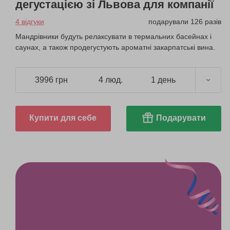
дегустацією зі Львова для компанії
4 відгуки
подарували 126 разів
Мандрівники будуть релаксувати в термальних басейнах і
саунах, а також продегустують ароматні закарпатські вина.
3996 грн
4 люд.
1 день
Купити для себе
Подарувати