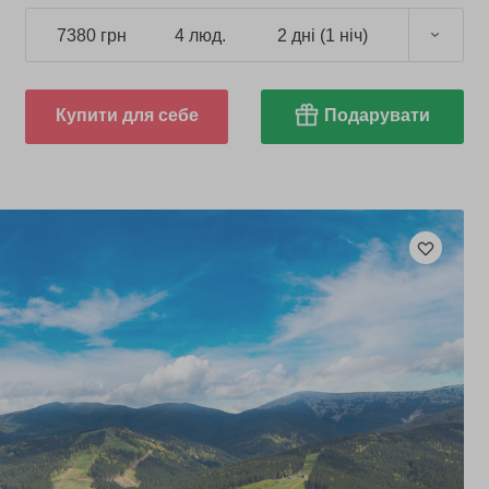
7380 грн
4 люд.
2 дні (1 ніч)
Купити для себе
Подарувати