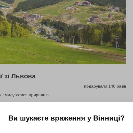
ї зі Львова
подарували 140 разів
х і милуватися природою.
Купити для себе
Подарувати
Ви шукаєте враження у
Вінниці
?