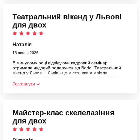
Театральний вікенд у Львові
для двох
Наталія
15 липня 2026
В минулому році відвідуючи кадровий семінар
отримала чудовий подарунок від Bodo "Театральний
вікенд у Львові ". Львів - це місто, яке я мріяла
відвадати вже давно, все не складалося ніяк - і тут
такий подарунок. Ну що я можу сказати? Це дійсно Вау.
Розгорнути
Бо здійснилася одна із моїх мрій + ми відвідали
прем'єру балету "Мавка". Емоції зашкалюють досі, і від
театру, і від готелю, і від міста, і від організації цього
процесу. Дякую команді BODO - Ви дійсно робите
людей щасливими в такі важкі для нас всіх українців
Майстер-клас скелелазіння
дні.
для двох