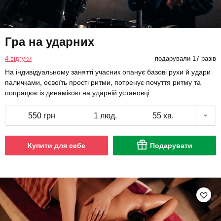
Гра на ударних
4 відгуки
подарували 17 разів
На індивідуальному занятті учасник опанує базові рухи й удари
паличками, освоїть прості ритми, потренує почуття ритму та
попрацює із динамікою на ударній установці.
550 грн
1 люд.
55 хв.
Купити для себе
Подарувати