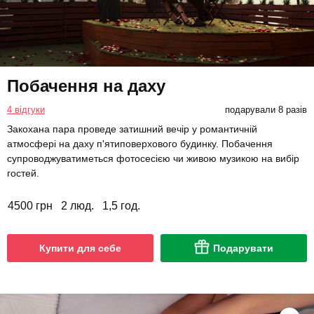
Побачення на даху
4 відгуки
подарували 8 разів
Закохана пара проведе затишний вечір у романтичній
атмосфері на даху п'ятиповерхового будинку. Побачення
супроводжуватиметься фотосесією чи живою музикою на вибір
гостей.
4500 грн
2 люд.
1,5 год.
Купити для себе
Подарувати