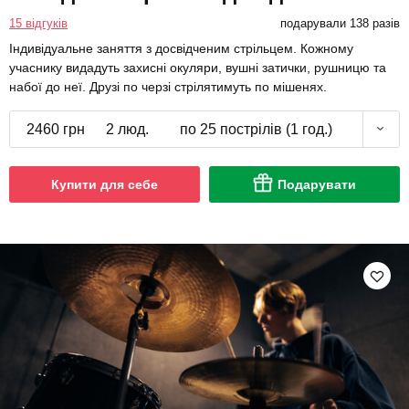
15 відгуків
подарували 138 разів
Індивідуальне заняття з досвідченим стрільцем. Кожному
учаснику видадуть захисні окуляри, вушні затички, рушницю та
набої до неї. Друзі по черзі стрілятимуть по мішенях.
2460 грн
2 люд.
по 25 пострілів (1 год.)
Купити для себе
Подарувати