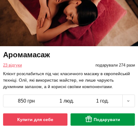
Аромамасаж
23 відгуки
подарували 274 рази
Клієнт розслабиться під час класичного масажу в європейській
техніці. Олії, які використає майстер, не лише чарують
духмяним запахом, а й корисні своїми компонентами.
850 грн
1 люд.
1 год.
Купити для себе
Подарувати