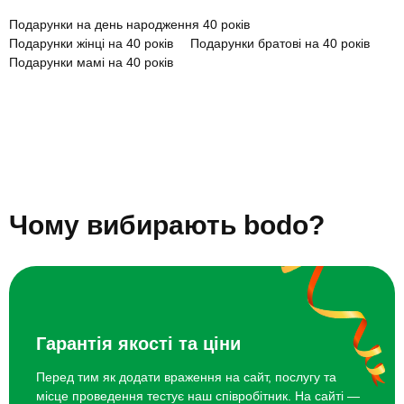
SPA в темряві
1600 грн
Подарунки на день народження 40 років
Подарунки жінці на 40 років
Подарунки братові на 40 років
Вечеря в ресторані з панорамним
2000 грн
Подарунки мамі на 40 років
видом
Подарунки чоловікові на 40 років
Подарунки чоловіку на 40 років
Мотодрайв на ендуро
2600 грн
Подарунки подрузі на 40 років
Подарунки татові на 40 років
Подарунки батькам на 40 років весілля
Подарунки дружині на 40 років
Подарунки сестрі на 40 років
Побачення на даху
4500 грн
Подарунки другу на 40 років
Як відсвяткувати річницю 40 років
Лімфодренажний масаж
900 грн
Топ 20 ідей що подарувати на день народження 40 років
Чому вибирають bodo?
Гарантія якості та ціни
Перед тим як додати враження на сайт, послугу та
місце проведення тестує наш співробітник. На сайті —