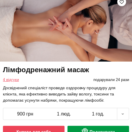
Лімфодренажний масаж
4 відгуки
подарували 24 рази
Досвідчений спеціаліст проведе оздоровчу процедуру для
клієнта, яка ефективно виводить зайву вологу, токсини та
допомагає усунути набряки, покращуючи лімфообіг.
900 грн
1 люд.
1 год.
Купити для себе
Подарувати