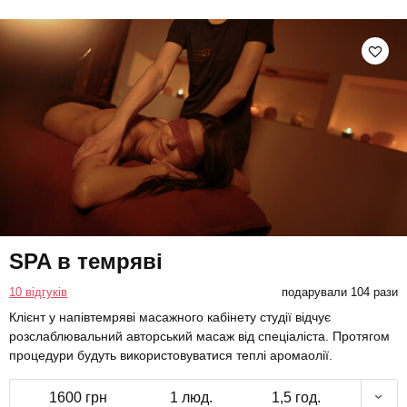
SPA в темряві
10 відгуків
подарували 104 рази
Клієнт у напівтемряві масажного кабінету студії відчує
розслаблювальний авторський масаж від спеціаліста. Протягом
процедури будуть використовуватися теплі аромаолії.
1600 грн
1 люд.
1,5 год.