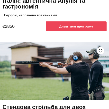
Італія: автентична Апулія та
гастрономія
Подорож, наповнена враженнями
€2850
Дивитися програму
Стендова стрільба для двох