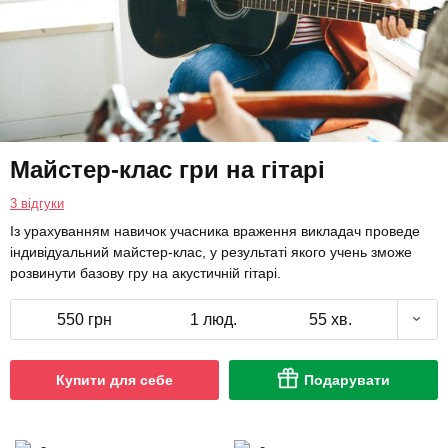
Майстер-клас гри на гітарі
3 відгуки
Із урахуванням навичок учасника враження викладач проведе
індивідуальний майстер-клас, у результаті якого учень зможе
розвинути базову гру на акустичній гітарі.
550 грн
1 люд.
55 хв.
Купити для себе
Подарувати