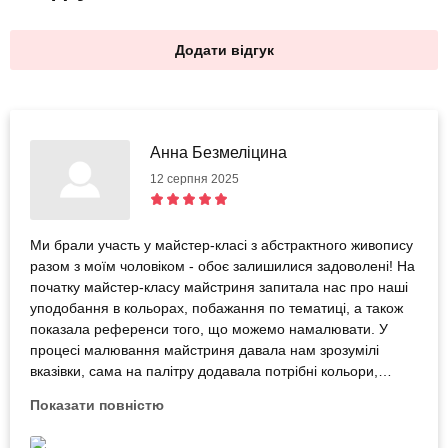
Додати відгук
Анна Безмеліцина
12 серпня 2025
Ми брали участь у майстер-класі з абстрактного живопису
разом з моїм чоловіком - обоє залишилися задоволені! На
початку майстер-класу майстриня запитала нас про наші
уподобання в кольорах, побажання по тематиці, а також
показала референси того, що можемо намалювати. У
процесі малювання майстриня давала нам зрозумілі
вказівки, сама на палітру додавала потрібні кольори,
інколи допомагала власноруч. Загалом це був гарний
Показати повністю
баланс самостійності й допомоги, тому що в нас немає
навичок малювання, а майстриня врятувала наші картини,