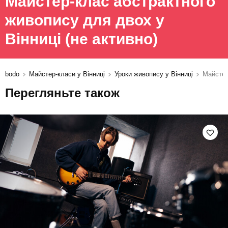
Майстер-клас абстрактного
живопису для двох у
Вінниці
(не активно)
bodo
Майстер-класи у Вінниці
Уроки живопису у Вінниці
Майстер
Перегляньте також