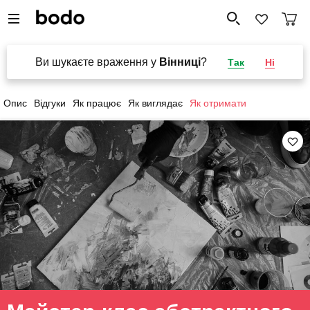
Ви шукаєте враження у
Вінниці
?
Так
Ні
Опис
Відгуки
Як працює
Як виглядає
Як отримати