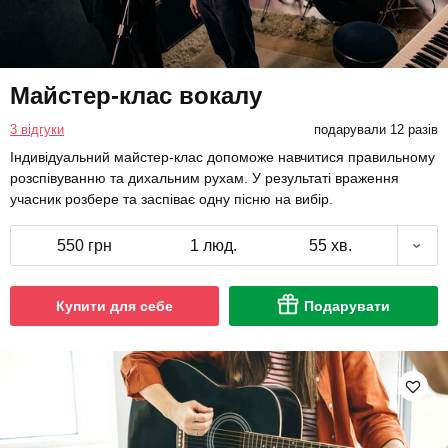
Майстер-клас вокалу
3 відгуки
подарували 12 разів
Індивідуальний майстер-клас допоможе навчитися правильному
розспівуванню та дихальним рухам. У результаті враження
учасник розбере та заспіває одну пісню на вибір.
550 грн
1 люд.
55 хв.
Купити для себе
Подарувати