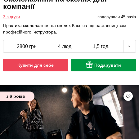
компанії
3 відгуки
подарували 45 разів
Практика скелелазіння на скелях Каспіча під наставництвом
професійного інструктора.
2800 грн
4 люд.
1,5 год.
Купити для себе
Подарувати
з 6 років