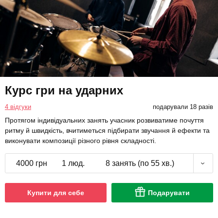
Курс гри на ударних
4 відгуки
подарували 18 разів
Протягом індивідуальних занять учасник розвиватиме почуття
ритму й швидкість, вчитиметься підбирати звучання й ефекти та
виконувати композиції різного рівня складності.
4000 грн
1 люд.
8 занять (по 55 хв.)
Купити для себе
Подарувати