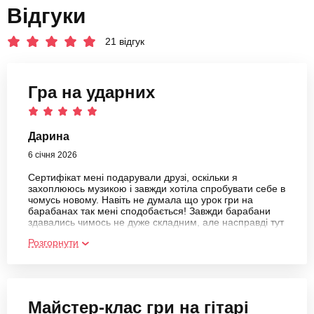
Відгуки
21 відгук
Гра на ударних
Дарина
6 січня 2026
Сертифікат мені подарували друзі, оскільки я
захоплююсь музикою і завжди хотіла спробувати себе в
чомусь новому. Навіть не думала що урок гри на
барабанах так мені сподобається! Завжди барабани
здавались чимось не дуже складним, але насправді тут
є чому повчитись.Тепер після майстер-класу хочу
Розгорнути
пройти повноцінний курс) Дякую bodo за такий класний
досвід!
Майстер-клас гри на гітарі