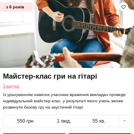
з 6 років
Майстер-клас гри на гітарі
3 відгуки
Із урахуванням навичок учасника враження викладач проведе
індивідуальний майстер-клас, у результаті якого учень зможе
розвинути базову гру на акустичній гітарі.
550 грн
1 люд.
55 хв.