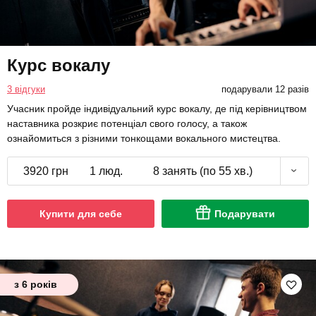
Курс вокалу
3 відгуки
подарували 12 разів
Учасник пройде індивідуальний курс вокалу, де під керівництвом
наставника розкриє потенціал свого голосу, а також
ознайомиться з різними тонкощами вокального мистецтва.
3920 грн
1 люд.
8 занять (по 55 хв.)
Купити для себе
Подарувати
з 6 років