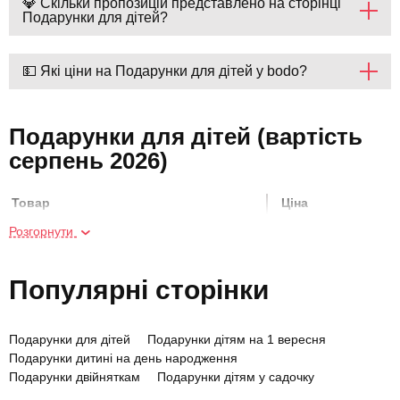
💎 Скільки пропозицій представлено на сторінці
Подарунки для дітей?
💵 Які ціни на Подарунки для дітей у bodo?
Подарунки для дітей (вартість
серпень 2026)
Товар
Ціна
Розгорнути
Курс гри на електрогітарі
3920 грн
Популярні сторінки
Майстер-клас гри на гітарі
550 грн
Подарунки для дітей
Подарунки дітям на 1 вересня
Майстер-клас скелелазіння для
2000 грн
Подарунки дитині на день народження
компанії
Подарунки двійняткам
Подарунки дітям у садочку
Подарунки дітям на випускний в садку