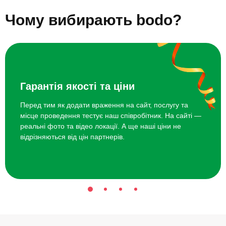
Скелелазіння на скелях для компанії
2800 грн
Подарунки дітям на Новий рік
Подарунки дітям на Різдво
Чому вибирають bodo?
Подарунки дітям на весілля
Подарунки на День святого Миколая дітям
Курс вокалу
3920 грн
Дитячі захоплення та хобі
Подарунки дітям на 1 жовтня
Активний відпочинок для дітей
Корисні подарунки для дітей
Курс гри на ударних
4000 грн
Подарунки до Дня захисту дітей
Топ 20 ідей що подарувати дітям
Гарантія якості та ціни
Перед тим як додати враження на сайт, послугу та
місце проведення тестує наш співробітник. На сайті —
реальні фото та відео локації. А ще наші ціни не
відрізняються від цін партнерів.