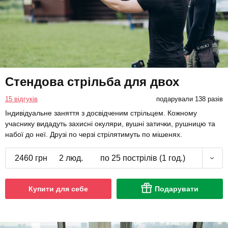
Стендова стрільба для двох
15 відгуків
подарували 138 разів
Індивідуальне заняття з досвідченим стрільцем. Кожному
учаснику видадуть захисні окуляри, вушні затички, рушницю та
набої до неї. Друзі по черзі стрілятимуть по мішенях.
2460 грн
2 люд.
по 25 пострілів (1 год.)
Купити для себе
Подарувати