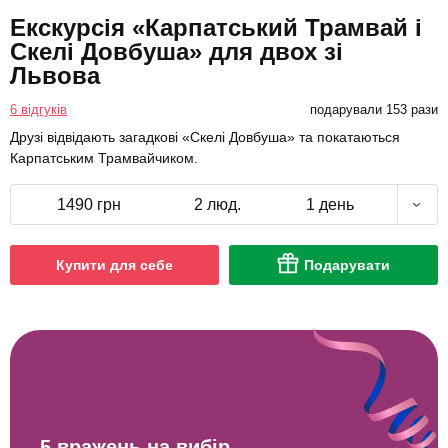
Екскурсія «Карпатський Трамвай і
Скелі Довбуша» для двох зі
Львова
6 відгуків
подарували 153 рази
Друзі відвідають загадкові «Скелі Довбуша» та покатаються
Карпатським Трамвайчиком.
1490 грн
2 люд.
1 день
Купити для себе
Подарувати
5 вражень на вибір