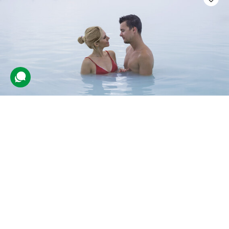
Релакс-тур «Термальне
Закарпаття» для двох зі Львова
21 відгук
подарували 544 рази
Друзі розслабляться у термальних джерелах Закарпаття та
відвідають цікаві локації регіону.
3690 грн
2 люд.
2 дні (1 ніч)
Купити для себе
Подарувати