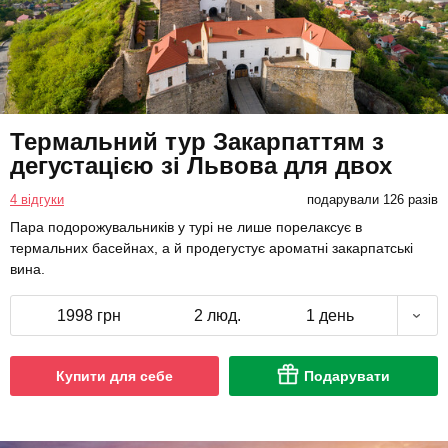
Термальний тур Закарпаттям з
дегустацією зі Львова для двох
4 відгуки
подарували 126 разів
Пара подорожувальників у турі не лише порелаксує в
термальних басейнах, а й продегустує ароматні закарпатські
вина.
1998 грн
2 люд.
1 день
Купити для себе
Подарувати