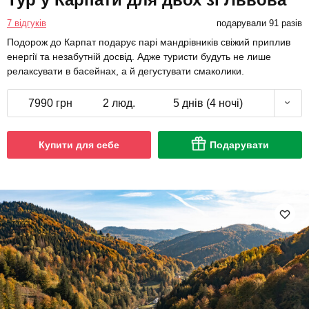
7 відгуків
подарували 91 разів
Подорож до Карпат подарує парі мандрівників свіжий приплив
енергії та незабутній досвід. Адже туристи будуть не лише
релаксувати в басейнах, а й дегустувати смаколики.
7990 грн
2 люд.
5 днів (4 ночі)
Купити для себе
Подарувати