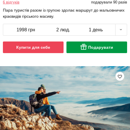
6 відгуків
подарували 90 разів
Пара туристів разом із групою здолає маршрут до мальовничих
краєвидів гірського масиву.
1998 грн
2 люд.
1 день
Купити для себе
Подарувати