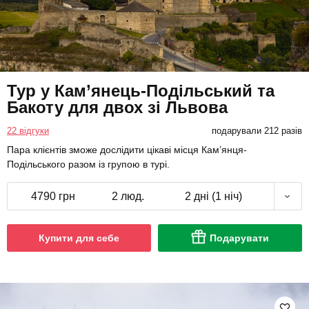
Тур у Кам’янець-Подільський та
Бакоту для двох зі Львова
22 відгуки
подарували 212 разів
Пара клієнтів зможе дослідити цікаві місця Кам’янця-
Подільського разом із групою в турі.
4790 грн
2 люд.
2 дні (1 ніч)
Купити для себе
Подарувати