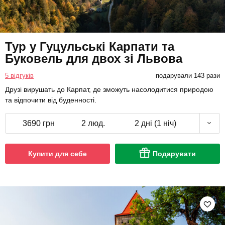
Тур у Гуцульські Карпати та
Буковель для двох зі Львова
5 відгуків
подарували 143 рази
Друзі вирушать до Карпат, де зможуть насолодитися природою
та відпочити від буденності.
3690 грн
2 люд.
2 дні (1 ніч)
Купити для себе
Подарувати