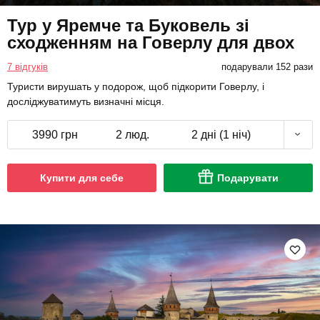
Тур у Яремче та Буковель зі
сходженням на Говерлу для двох
7 відгуків
подарували 152 рази
Туристи вирушать у подорож, щоб підкорити Говерлу, і
досліджуватимуть визначні місця.
3990 грн
2 люд.
2 дні (1 ніч)
Купити для себе
Подарувати