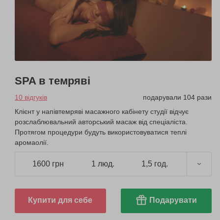
SPA в темряві
10 відгуків
подарували 104 рази
Клієнт у напівтемряві масажного кабінету студії відчує
розслаблювальний авторський масаж від спеціаліста.
Протягом процедури будуть використовуватися теплі
аромаолії.
1600 грн
1 люд.
1,5 год.
Купити для себе
Подарувати