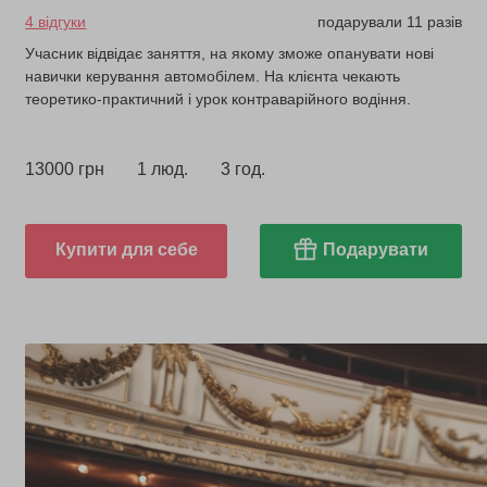
4 відгуки
подарували 11 разів
Учасник відвідає заняття, на якому зможе опанувати нові
навички керування автомобілем. На клієнта чекають
теоретико-практичний і урок контраварійного водіння.
13000 грн
1 люд.
3 год.
Купити для себе
Подарувати