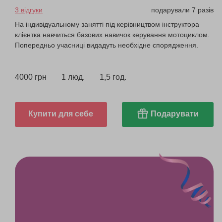
3 відгуки
подарували 7 разів
На індивідуальному занятті під керівництвом інструктора
клієнтка навчиться базових навичок керування мотоциклом.
Попередньо учасниці видадуть необхідне спорядження.
4000 грн
1 люд.
1,5 год.
Купити для себе
Подарувати