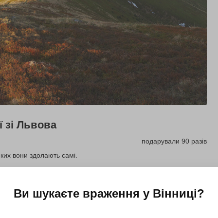
 зі Львова
подарували 90 разів
ких вони здолають самі.
Купити для себе
Подарувати
Ви шукаєте враження у
Вінниці
?