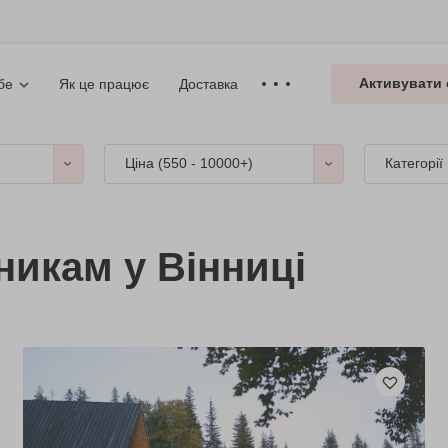
Активувати 
Як це працює
Доставка
бе
Ціна (
550 - 10000+
)
Категорії
никам у Вінниці