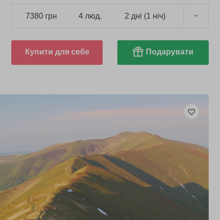
7380 грн
4 люд.
2 дні (1 ніч)
Купити для себе
Подарувати