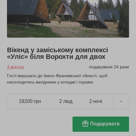
Вікенд у заміському комплексі
«Уліс» біля Ворохти для двох
4 відгуки
подарували 24 рази
Гості вирушать до Івано-Франківської області, щоб
насолодитись вихідними у котеджі і горами.
19200 грн
2 люд.
2 ночі
Подарувати