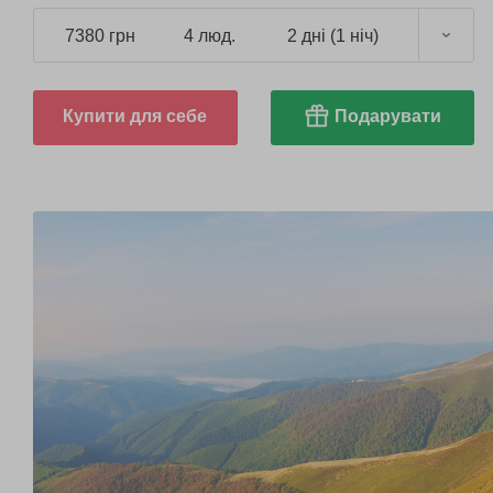
7380 грн
4 люд.
2 дні (1 ніч)
Купити для себе
Подарувати