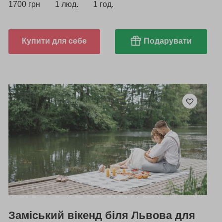
1700 грн
1 люд.
1 год.
Купити для себе
Подарувати
Заміський вікенд біля Львова для