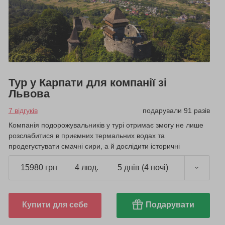
Тур у Карпати для компанії зі
Львова
7 відгуків
подарували 91 разів
Компанія подорожувальників у турі отримає змогу не лише
розслабитися в приємних термальних водах та
продегустувати смачні сири, а й дослідити історичні
пам'ятки регіону.
15980 грн
4 люд.
5 днів (4 ночі)
Купити для себе
Подарувати