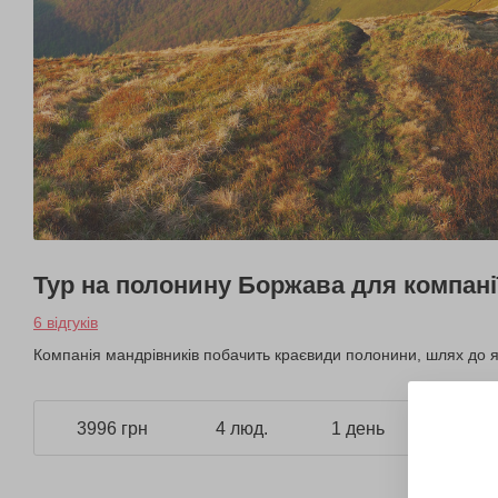
Тур на полонину Боржава для компанії
6 відгуків
Компанія мандрівників побачить краєвиди полонини, шлях до я
3996 грн
4 люд.
1 день