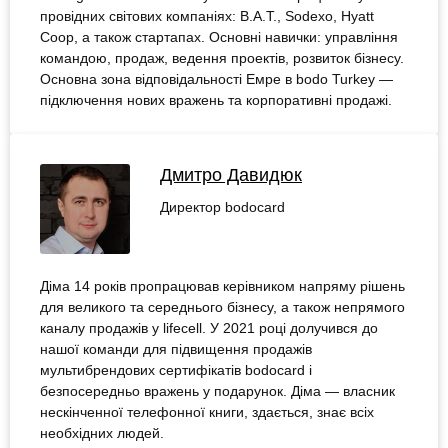
провідних світових компаніях: B.A.T., Sodexo, Hyatt
Coop, а також стартапах. Основні навички: управління
командою, продаж, ведення проектів, розвиток бізнесу.
Основна зона відповідальності Емре в bodo Turkey —
підключення нових вражень та корпоративні продажі.
Дмитро Давидюк
Директор bodocard
Діма 14 років пропрацював керівником напряму рішень
для великого та середнього бізнесу, а також непрямого
каналу продажів у lifecell. У 2021 році долучився до
нашої команди для підвищення продажів
мультибрендових сертифікатів bodocard і
безпосередньо вражень у подарунок. Діма — власник
нескінченної телефонної книги, здається, знає всіх
необхідних людей.