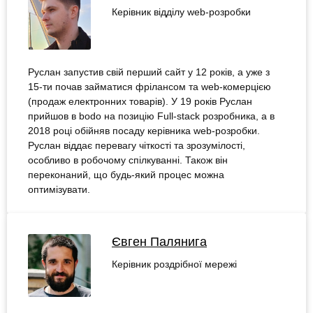
Керівник відділу web-розробки
Руслан запустив свій перший сайт у 12 років, а уже з
15-ти почав займатися фрілансом та web-комерцією
(продаж електронних товарів). У 19 років Руслан
прийшов в bodo на позицію Full-stack розробника, а в
2018 році обійняв посаду керівника web-розробки.
Руслан віддає перевагу чіткості та зрозумілості,
особливо в робочому спілкуванні. Також він
переконаний, що будь-який процес можна
оптимізувати.
Євген Палянига
Керівник роздрібної мережі