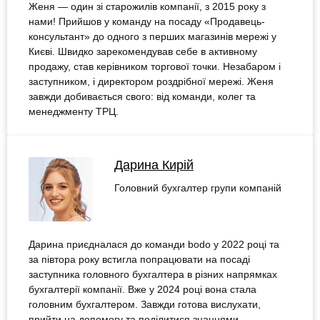
Женя — один зі старожилів компанії, з 2015 року з
нами! Прийшов у команду на посаду «Продавець-
консультант» до одного з перших магазинів мережі у
Києві. Швидко зарекомендував себе в активному
продажу, став керівником торгової точки. Незабаром і
заступником, і директором роздрібної мережі. Женя
завжди добивається свого: від команди, колег та
менеджменту ТРЦ.
Дарина Кирій
Головний бухгалтер групи компаній
Дарина приєдналася до команди bodo у 2022 році та
за півтора року встигла попрацювати на посаді
заступника головного бухгалтера в різних напрямках
бухгалтерії компанії. Вже у 2024 році вона стала
головним бухгалтером. Завжди готова вислухати,
прийти на допомогу та поділитися знаннями.