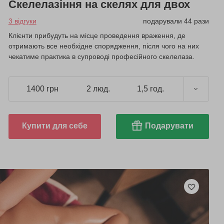
Скелелазіння на скелях для двох
3 відгуки
подарували 44 рази
Клієнти прибудуть на місце проведення враження, де
отримають все необхідне спорядження, після чого на них
чекатиме практика в супроводі професійного скелелаза.
1400 грн
2 люд.
1,5 год.
Купити для себе
Подарувати