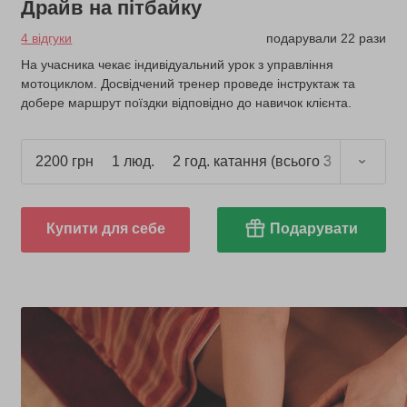
Драйв на пітбайку
4 відгуки
подарували 22 рази
На учасника чекає індивідуальний урок з управління
мотоциклом. Досвідчений тренер проведе інструктаж та
добере маршрут поїздки відповідно до навичок клієнта.
2200 грн
1 люд.
2 год. катання (всього 3 год.)
Купити для себе
Подарувати