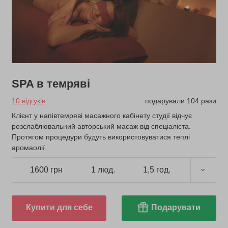
SPA в темряві
10 відгуків
подарували 104 рази
Клієнт у напівтемряві масажного кабінету студії відчує
розслаблювальний авторський масаж від спеціаліста.
Протягом процедури будуть використовуватися теплі
аромаолії.
1600 грн
1 люд.
1,5 год.
Купити для себе
Подарувати