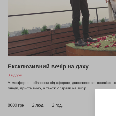
Ексклюзивний вечір на даху
3 відгуки
Атмосферне побачення під сферою, доповнене фотосесією, жи
пледи, ігристе вино, а також 2 страви на вибір.
8000 грн
2 люд.
2 год.