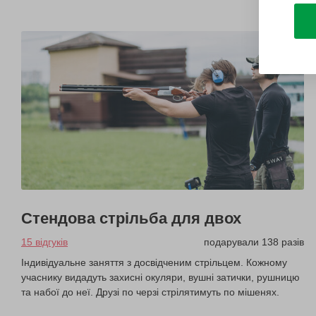
Стендова стрільба для двох
15 відгуків
подарували 138 разів
Індивідуальне заняття з досвідченим стрільцем. Кожному
учаснику видадуть захисні окуляри, вушні затички, рушницю
та набої до неї. Друзі по черзі стрілятимуть по мішенях.