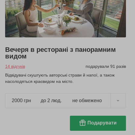
Вечеря в ресторані з панорамним
видом
14 відгуків
подарували 91 разів
Відвідувачі скуштують авторські страви й напої, а також
насолодяться краєвидом на місто.
2000 грн
до 2 люд.
не обмежено
Подарувати