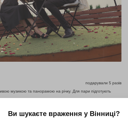
подарували 5 разів
вою музикою та панорамою на річку. Для пари підготують
Ви шукаєте враження у
Вінниці
?
Купити для себе
Подарувати