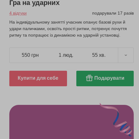
Гра на ударних
4 відгуки
подарували 17 разів
На індивідуальному занятті учасник опанує базові рухи й
удари паличками, освоїть прості ритми, потренує почуття
ритму та попрацює із динамікою на ударній установці.
550 грн
1 люд.
55 хв.
Купити для себе
Подарувати