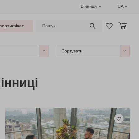
Вінниця
UA
сертифікат
Сортувати
інниці