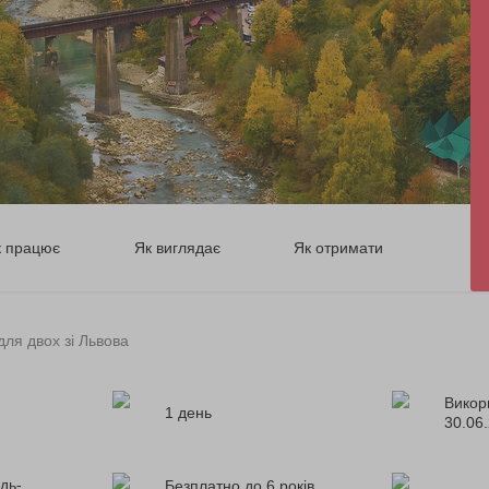
к працює
Як виглядає
Як отримати
для двох зі Львова
Викор
1 день
30.06
дь-
Безплатно до 6 років