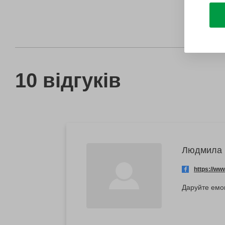
10 відгуків
Людмила
https://w
Даруйте емоц