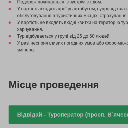
Подорож починається із зустрічі з гідом.
У вартість входять проїзд автобусом, супровід гіда-
обслуговування в туристичних місцях, страхування 
У вартість не входять вхідні квитки на територію тур
харчування.
Тур відбувається у групі від 25 до 60 людей.
У разі несприятливих погодних умов або форс-мажо
змінено.
Місце проведення
Відвідай - Туроператор (просп. В`яче