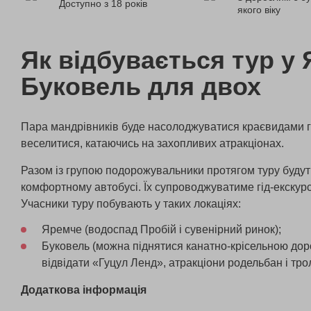
Доступно з 18 років
якого віку
Як відбувається тур у 
Буковель для двох
Пара мандрівників буде насолоджуватися краєвидами гі
веселитися, катаючись на захопливих атракціонах.
Разом із групою подорожувальники протягом туру будут
комфортному автобусі. Їх супроводжуватиме гід-екскур
Учасники туру побувають у таких локаціях:
Яремче (водоспад Пробій і сувенірний ринок);
Буковель (можна піднятися канатно-крісельною дор
відвідати «Гуцул Ленд», атракціони родельбан і тро
Додаткова інформація