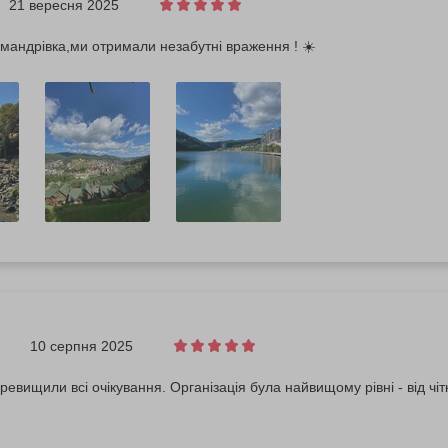
21 вересня 2025
мандрівка,ми отримали незабутні враження ! ☀️
10 серпня 2025
евищили всі очікування. Організація була найвищому рівні - від чі