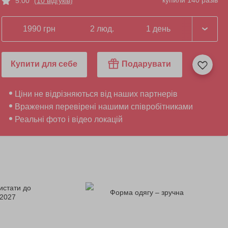
купили 140 разів
5.00
(10 відгуків)
1990 грн
2 люд.
1 день
Купити для себе
Подарувати
Ціни не відрізняються від наших партнерів
Враження перевірені нашими співробітниками
Реальні фото і відео локацій
истати до
Форма одягу – зручна
.2027