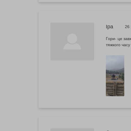
Іра
26
Гори- це зав
тяжкого часу