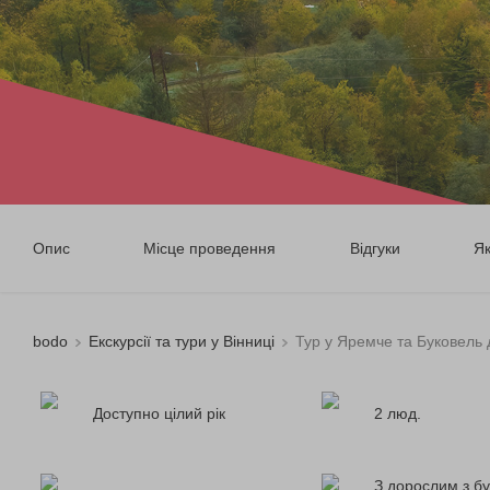
Опис
Місце проведення
Відгуки
Я
bodo
Екскурсії та тури у Вінниці
Тур у Яремче та Буковель 
Доступно цілий рік
2 люд.
З дорослим з бу