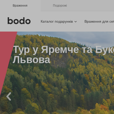
Враження
Подорожі
Каталог подарунків
Враження для се
Тур у Яремче та Бук
Львова