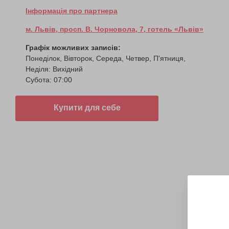
Інформація про партнера
м. Львів, просп. В. Чорновола, 7, готель «Львів»
Графік можливих записів:
Понеділок, Вівторок, Середа, Четвер, П'ятниця,
Неділя: Вихідний
Субота: 07:00
Купити для себе