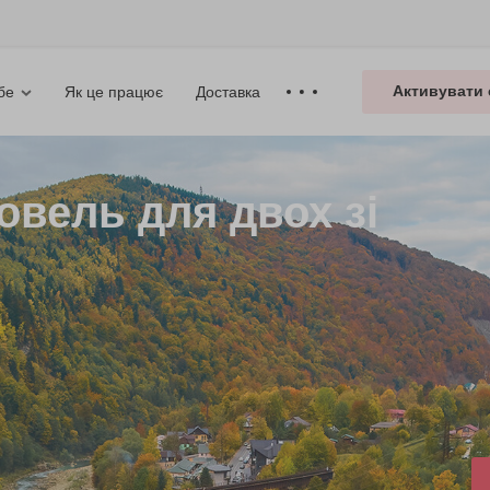
Активувати 
Як це працює
Доставка
бе
овель для двох зі