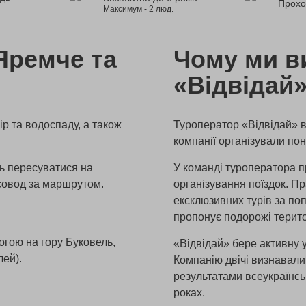
Прохо
Максимум - 2 люд.
Яремче та
Чому ми в
«Відвідай
р та водоспаду, а також
Туроператор «Відвідай» ві
компанії організували по
ь пересуватися на
У команді туроператора п
совод за маршрутом.
організування поїздок. П
ексклюзивних турів за п
пропонує подорожі терито
огою на гору Буковель,
«Відвідай» бере активну у
лей).
Компанію двічі визнавал
результатами всеукраїнськ
роках.