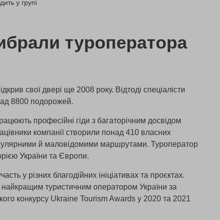
дить у групі
ибрали туроператора
»
дкрив свої двері ще 2008 року. Відтоді спеціалісти
над 8800 подорожей.
рацюють професійні гіди з багаторічним досвідом
рацівники компанії створили понад 410 власних
опулярними й маловідомими маршрутами. Туроператор
рією України та Європи.
часть у різних благодійних ініціативах та проєктах.
и найкращим туристичним оператором України за
ого конкурсу Ukraine Tourism Awards у 2020 та 2021