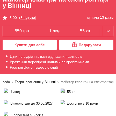
у Вінниці
купили 13 разів
5.00
(3 відгуки)
550 грн
1 люд.
55 хв.
Купити для себе
Подарувати
Ціни не відрізняються від наших партнерів
Враження перевірені нашими співробітниками
Реальні фото і відео локацій
bodo
Творчі враження у Вінниці
Майстер-клас гри на електрогітарі
1 люд.
55 хв.
Використати до 30.06.2027
Доступно з 10 років
З дорослим з 6 років