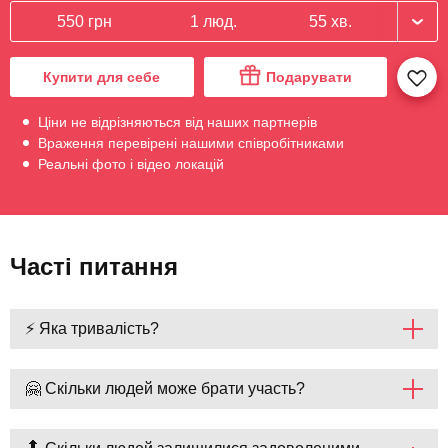
550 грн
1 люд.
55 хв.
Купити для себе
Подарувати
Ціни не відрізняються від наших партнерів
Враження перевірені нашими співробітниками
Реальні фото і відео локацій
Часті питання
⚡ Яка тривалість?
🤗 Скільки людей може брати участь?