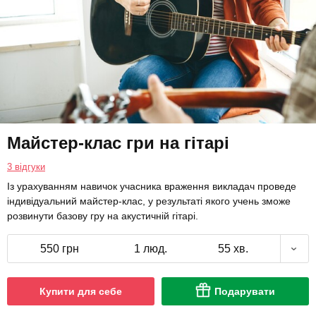
Майстер-клас гри на гітарі
3 відгуки
Із урахуванням навичок учасника враження викладач проведе
індивідуальний майстер-клас, у результаті якого учень зможе
розвинути базову гру на акустичній гітарі.
550 грн
1 люд.
55 хв.
Купити для себе
Подарувати