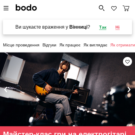
Ви шукаєте враження у
Вінниці
?
Так
Ні
Місце проведення
Відгуки
Як працює
Як виглядає
Як отримати
Майстер-клас гри на електрогітарі