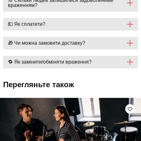
🔝 Скільки людей залишилися задоволеними
враженням?
💵 Як сплатити?
🎁 Чи можна замовити доставку?
🔁 Як замінити/обміняти враження?
Перегляньте також