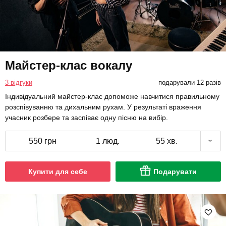
Майстер-клас вокалу
3 відгуки
подарували 12 разів
Індивідуальний майстер-клас допоможе навчитися правильному
розспівуванню та дихальним рухам. У результаті враження
учасник розбере та заспіває одну пісню на вибір.
550 грн
1 люд.
55 хв.
Купити для себе
Подарувати