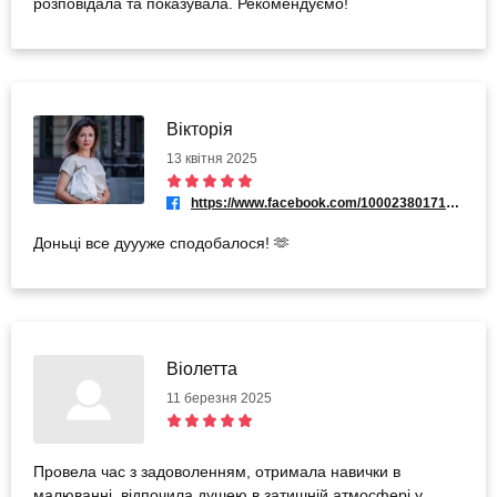
розповідала та показувала. Рекомендуємо!
Вікторія
13 квітня 2025
https://www.facebook.com/100023801712873
Доньці все дуууже сподобалося! 🫶
Віолетта
11 березня 2025
Провела час з задоволенням, отримала навички в
малюванні, відпочила душею в затишній атмосфері у