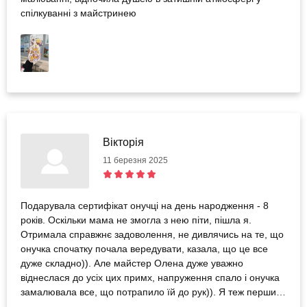
спілкуванні з майстринею
Вікторія
11 березня 2025
Подарувала сертифікат онучці на день народження - 8
років. Оскільки мама не змогла з нею піти, пішла я.
Отримала справжнє задоволення, не дивлячись на те, що
онучка спочатку почала вередувати, казала, що це все
дуже складно)). Але майстер Олена дуже уважно
віднеслася до усіх цих примх, напруження спало і онучка
замалювала все, що потрапило їй до рук)). Я теж перший
раз спробувала цю техніку. І в мене вийшло досить