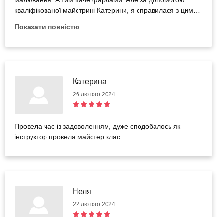
малювання. А тим паче фарбами. Але за допомогою
кваліфікованої майстрині Катерини, я справилася з цим
завданням. Не залишилася задоволеною. Катерина - дуже
Показати повністю
гарна майстриня і класний педагог. Вона мене весь час
підбадьорювала і вірила у мій успіх. Так як в мене зовсім
не було досвіду, це мені дуже допомогло. Я отримала
незабутні враження. Бажаю Катерині успішних майстер-
класів та творчого натхнення і наснаги!
Катерина
26 лютого 2024
Провела час із задоволенням, дуже сподобалось як
інструктор провела майстер клас.
Неля
22 лютого 2024