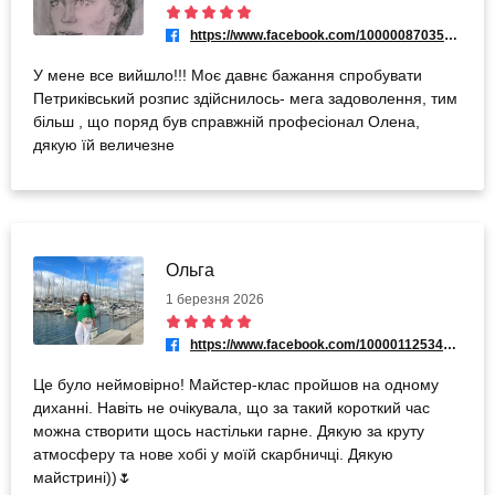
https://www.facebook.com/100000870358076
У мене все вийшло!!! Моє давнє бажання спробувати
Петриківський розпис здійснилось- мега задоволення, тим
більш , що поряд був справжній професіонал Олена,
дякую їй величезне
Ольга
1 березня 2026
https://www.facebook.com/100001125345416
Це було неймовірно! Майстер-клас пройшов на одному
диханні. Навіть не очікувала, що за такий короткий час
можна створити щось настільки гарне. Дякую за круту
атмосферу та нове хобі у моїй скарбничці. Дякую
майстрині))🌷