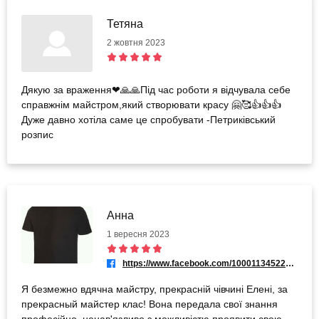
Тетяна
2 жовтня 2023
Дякую за враження❤🙏🙏Під час роботи я відчувала себе
справжнім майстром,який створювати красу 🤗🥰👍👍👍
Дуже давно хотіла саме це спробувати -Петриківський
розпис
Анна
1 вересня 2023
https://www.facebook.com/100011345222269
Я безмежно вдячна майстру, прекрасній чівчині Елені, за
прекрасный майстер клас! Вона передала свої знання
професійно, ненав'язливо з можливістю проявити свою