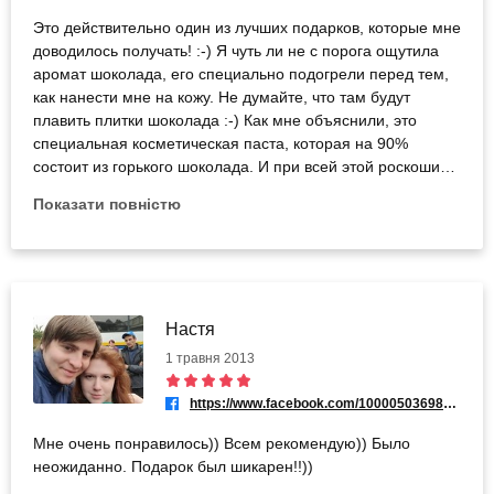
Это действительно один из лучших подарков, которые мне
доводилось получать! :-) Я чуть ли не с порога ощутила
аромат шоколада, его специально подогрели перед тем,
как нанести мне на кожу. Не думайте, что там будут
плавить плитки шоколада :-) Как мне объяснили, это
специальная косметическая паста, которая на 90%
состоит из горького шоколада. И при всей этой роскоши
мне больше часа делали массаж! Это можно, конечно,
Показати повністю
описать, но лучше проверить лично :-)
Настя
1 травня 2013
https://www.facebook.com/100005036984743
Мне очень понравилось)) Всем рекомендую)) Было
неожиданно. Подарок был шикарен!!))