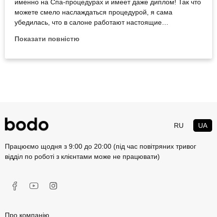
именно на Спа-процедурах и имеет даже диплом! Так что
можете смело наслаждаться процедурой, я сама
убедилась, что в салоне работают настоящие
профессионалы! Здесь нет дилетантов, который могли бы
Показати повністю
что-то испортить. Далее, сам салон мне тоже понравился.
Хороший интерьер, приятное обслуживание, есть все
необходимое, чтобы комфортно переодеться, сложить
свои вещи. Я добиралась до салона на машине до
Набережной Победы. Доехать легко, да и сама процедура
и не того стоит. Большое спасибо Бодо!
RU
UA
Працюємо щодня з 9:00 до 20:00 (під час повітряних тривог
відділ по роботі з клієнтами може не працювати)
Про компанію