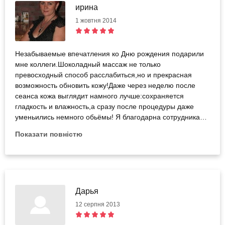
ирина
1 жовтня 2014
Незабываемые впечатления ко Дню рождения подарили
мне коллеги.Шоколадный массаж не только
превосходный способ расслабиться,но и прекрасная
возможность обновить кожу!Даже через неделю после
сеанса кожа выглядит намного лучше:сохраняется
гладкость и влажность,а сразу после процедуры даже
уменьились немного обьёмы! Я благодарна сотрудникам
BODO за прекрасно организованный релакс! Такой
Показати повністю
подарок можно рекомендовать женщинам любого
возраста.равнодушных не будет!
Дарья
12 серпня 2013