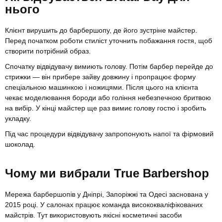
нього
Клієнт вирушить до барбершопу, де його зустріне майстер.
Перед початком роботи стиліст уточнить побажання гостя, щоб
створити потрібний образ.
Спочатку відвідувачу вимиють голову. Потім барбер перейде до
стрижки — він прибере зайву довжину і пропрацює форму
спеціальною машинкою і ножицями. Після цього на клієнта
чекає моделювання бороди або гоління небезпечною бритвою
на вибір. У кінці майстер ще раз вимиє голову гостю і зробить
укладку.
Під час процедури відвідувачу запропонують напої та фірмовий
шоколад.
Чому ми вибрали True Barbershop
Мережа барбершопів у Дніпрі, Запоріжжі та Одесі заснована у
2015 році. У салонах працює команда висококваліфікованих
майстрів. Тут використовують якісні косметичні засоби