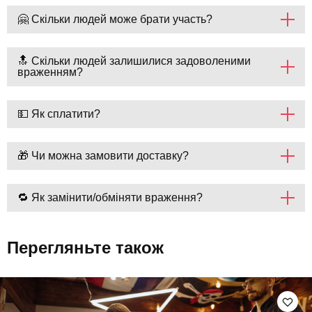
🤗 Скільки людей може брати участь?
🔝 Скільки людей залишилися задоволеними
враженням?
💵 Як сплатити?
🎁 Чи можна замовити доставку?
🔁 Як замінити/обміняти враження?
Перегляньте також