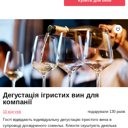
Купити для себе
Дегустація ігристих вин для
компанії
10 відгуків
подарували 130 разів
Гості відвідають індивідуальну дегустацію ігристого вина в
супроводі досвідченого сомельє. Клієнти скуштують декілька