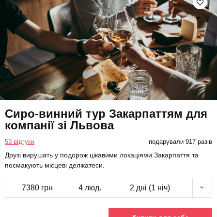
Сиро-винний тур Закарпаттям для
компанії зі Львова
53 відгуки
подарували 917 разів
Друзі вирушать у подорож цікавими локаціями Закарпаття та
посмакують місцеві делікатеси.
7380 грн
4 люд.
2 дні (1 ніч)