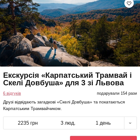
Екскурсія «Карпатський Трамвай і
Скелі Довбуша» для 3 зі Львова
6 відгуків
подарували 154 рази
Друзі відвідають загадкові «Скелі Довбуша» та покатаються
Карпатським Трамвайчиком.
2235 грн
3 люд.
1 день