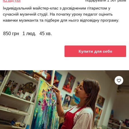
43 відгуки
подарували 1 367 разів
Індивідуальний майстер-клас з досвідченим гітаристом у
сучасній музичній студії. На початку уроку педагог оцінить
навички музиканта та підбере для нього відповідну програму.
850 грн
1 люд.
45 хв.
Купити для себе