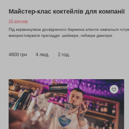
Майстер-клас коктейлів для компанії
26 відгуків
Під керівництвом досвідченого бармена клієнти навчаться готува
використовувати приладдя: шейкери, гейзери джигери.
4800 грн
4 люд.
2 год.