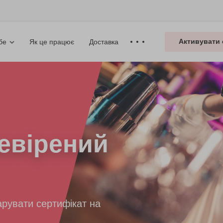
Активувати 
Як це працює
Доставка
бе
евірений
рувати сертифікат на