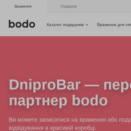
Враження
Подорожі
Каталог подарунків
Враження для се
DniproBar
— пер
партнер bodo
Ви можете записатися на враження або пода
відвідування в красивій коробці.