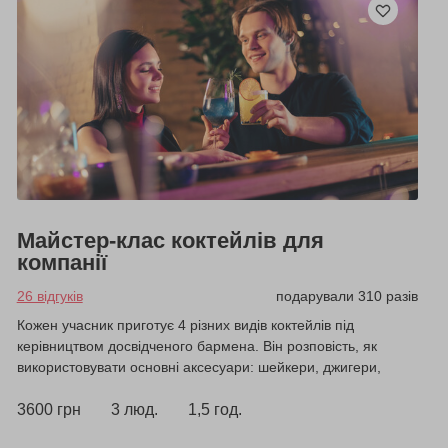
Майстер-клас коктейлів для
компанії
26 відгуків
подарували 310 разів
Кожен учасник приготує 4 різних видів коктейлів під
керівництвом досвідченого бармена. Він розповість, як
використовувати основні аксесуари: шейкери, джигери,
гейзери.
3600 грн
3 люд.
1,5 год.