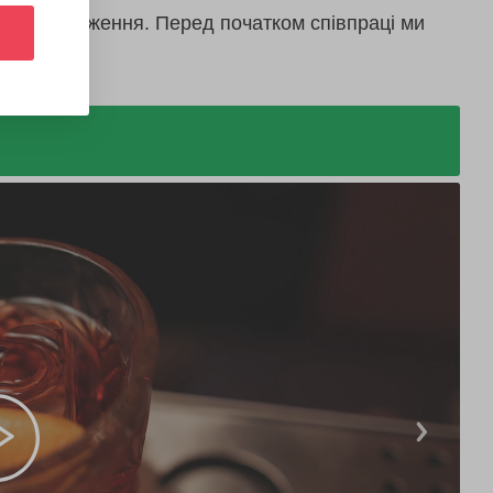
дають враження. Перед початком співпраці ми
послуг.