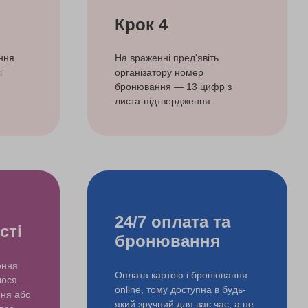
Крок 4
ння
На враженні пред'явіть
і
організатору номер
бронювання — 13 цифр з
листа-підтвердження.
24/7 оплата та
сті
бронювання
ення
Оплата картою і бронювання
лося.
online, тому доступна в будь-
ння або
який зручний для вас час, а не