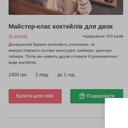
Майстер-клас коктейлів для двох
26 відгуків
подарували 310 разів
Досвідчений бармен розповість учасникам, як
використовувати основні аксесуари: шейкери, джигери,
гейзери. Потім він навчить друзів готувати 4 різноманітних
види коктейлів.
2400 грн
2 люд.
до 1 год.
Купити для себе
Подарувати