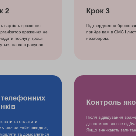
к 2
Крок 3
ть вартість враження.
Підтвердження бронюва
рганізатор враження не
прийде вам в СМС і лист
надати послугу, гроші
незабаром.
уться на ваш рахунок.
 телефонних
Контроль яко
інків
Після відвідування враж
ювати та оплатити
дізнаємося, як все відбу
у у нас на сайті швидше,
Якщо виникають запита
змовляти та домовлятися