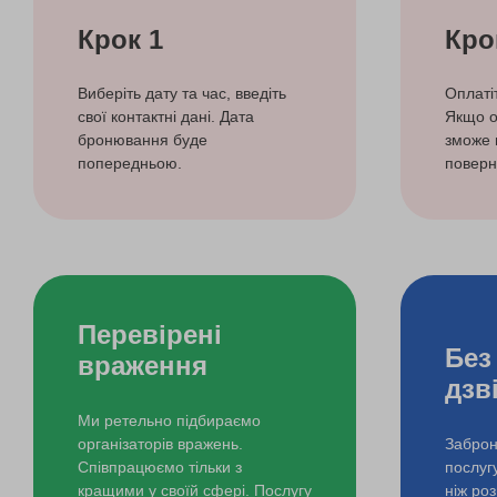
Крок 1
Кро
Виберіть дату та час, введіть
Оплаті
свої контактні дані. Дата
Якщо о
бронювання буде
зможе 
попередньою.
поверн
Перевірені
Без
враження
дзв
Ми ретельно підбираємо
організаторів вражень.
Заброн
Співпрацюємо тільки з
послуг
кращими у своїй сфері. Послугу
ніж ро