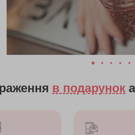
враження
в подарунок
а