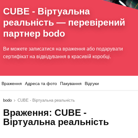
CUBE - Віртуальна
реальність
— перевірений
партнер bodo
Ви можете записатися на враження або подарувати
сертифікат на відвідування в красивій коробці.
Враження
Адреса та фото
Пакування
Відгуки
bodo
CUBE - Віртуальна реальність
Враження: CUBE -
Віртуальна реальність