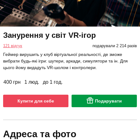
Занурення у світ VR-ігор
121 відгук
подарували 2 214 разів
Геймер вирушить у клуб віртуальної реальності, де зможе
вибрати будь-які ігри: шутери, аркади, симулятори та ін. Для
цього йому видадуть VR-шолом і контролери.
400 грн
1 люд.
до 1 год.
Купити для себе
Подарувати
Адреса та фото