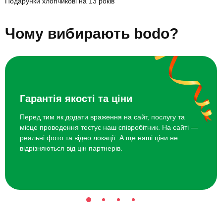
Подарунки хлопчикові на 13 років
Прогулянка на коні
1000 грн
Подарунки хлопчикові на 15 років
Подарунки хлопчикові на 10 років
Чому вибирають bodo?
Подарунки хлопчикові на 11 років
Майстер-клас гончарства
600 грн
Подарунки хлопчикові на 4 роки
Подарунки хлопчикові на 5 років
Арт-бранч
560 грн
Подарунки хлопчикові на 6 років
Подарунки хлопчикові на 7 років
Подарунки хлопчикові на 8 років
Подарунки хлопчикові на 9 років
Гарантія якості та ціни
Топ 20 ідей що подарувати хлопчикові на 12 років
Перед тим як додати враження на сайт, послугу та
місце проведення тестує наш співробітник. На сайті —
реальні фото та відео локації. А ще наші ціни не
відрізняються від цін партнерів.