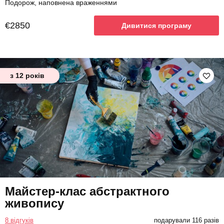
Подорож, наповнена враженнями
€2850
Дивитися програму
з 12 років
Майстер-клас абстрактного
живопису
8 відгуків
подарували 116 разів