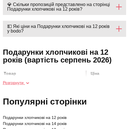
💎 Скільки пропозицій представлено на сторінці
Подарунки хлопчикові на 12 років?
💵 Які ціни на Подарунки хлопчикові на 12 років
у bodo?
Подарунки хлопчикові на 12
років (вартість серпень 2026)
Товар
Ціна
Розгорнути
Картинг
550 грн
Популярні сторінки
Майстер-клас скелелазіння
900 грн
Подарунки хлопчикові на 12 років
Гра на ударних
750 грн
Подарунки хлопчикові на 14 років