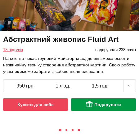
Абстрактний живопис Fluid Art
18 відгуків
подарували 238 разів
На клієнта чекає груповий майстер-клас, де він зможе освоїти
незвичайну техніку створення абстрактної картини. Свою роботу
учасник зможе забрати із собою після висихання.
950 грн
1 люд.
1,5 год.
Купити для себе
Подарувати