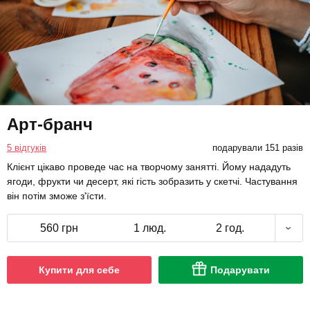
Арт-бранч
5 відгуків
подарували 151 разів
Клієнт цікаво проведе час на творчому занятті. Йому нададуть
ягоди, фрукти чи десерт, які гість зобразить у скетчі. Частування
він потім зможе з'їсти.
560 грн
1 люд.
2 год.
Купити для себе
Подарувати