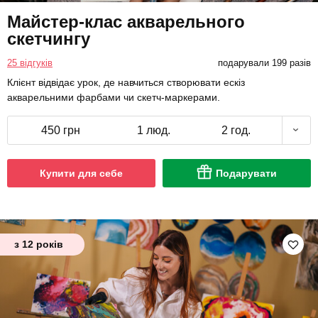
Майстер-клас акварельного
скетчингу
25 відгуків
подарували 199 разів
Клієнт відвідає урок, де навчиться створювати ескіз
акварельними фарбами чи скетч-маркерами.
450 грн
1 люд.
2 год.
Купити для себе
Подарувати
з 12 років