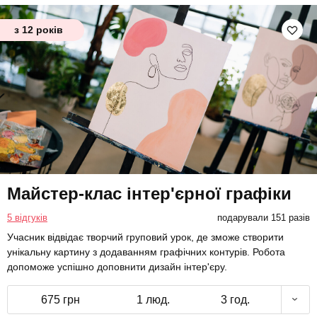
з 12 років
Майстер-клас інтер'єрної графіки
5 відгуків
подарували 151 разів
Учасник відвідає творчий груповий урок, де зможе створити
унікальну картину з додаванням графічних контурів. Робота
допоможе успішно доповнити дизайн інтер'єру.
675 грн
1 люд.
3 год.