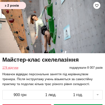
з 2 років
Майстер-клас скелелазіння
174 відгуки
подарували 8 007 разів
Новачок відвідає персональне заняття під керівництвом
тренера. Після інструктажу учень візьметься за самостійну
практику та подолає кілька трас різного рівня складності.
900 грн
1 люд.
1 год.