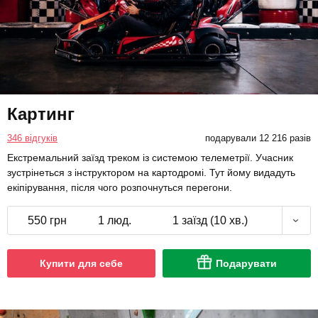
Картинг
346 відгуків
подарували 12 216 разів
Екстремальний заїзд треком із системою телеметрії. Учасник
зустрінеться з інструктором на картодромі. Тут йому видадуть
екіпірування, після чого розпочнуться перегони.
550 грн
1 люд.
1 заїзд (10 хв.)
Купити для себе
Подарувати