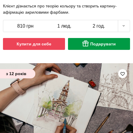
Клієнт дізнається про теорію кольору та створить картину-
афірмацію акриловими фарбами.
810 грн
1 люд.
2 год.
Купити для себе
Подарувати
з 12 років