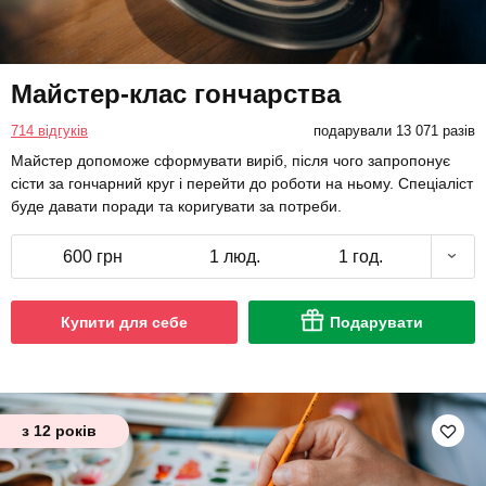
Майстер-клас гончарства
714 відгуків
подарували 13 071 разів
Майстер допоможе сформувати виріб, після чого запропонує
сісти за гончарний круг і перейти до роботи на ньому. Спеціаліст
буде давати поради та коригувати за потреби.
600 грн
1 люд.
1 год.
Купити для себе
Подарувати
з 12 років