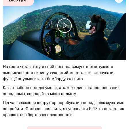
На гостя чекає віртуальний політ на симуляторі потужного
американського винищувача, який може також виконувати
функції штурмовика та бомбардувальника.
Клієнт вибере погодні умови, а також один із запропонованих
аеродромів, сценарій та місію польоту.
Під час враження інструктор перебуватие поряд і підказуватиме,
що робити. Фахівець пояснить, як управляти F-18 та покаже, як
працювати з бортовою електронікою.