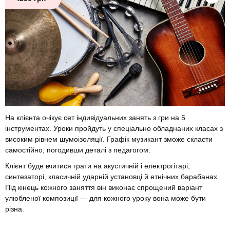
На клієнта очікує сет індивідуальних занять з гри на 5
інструментах. Уроки пройдуть у спеціально обладнаних класах з
високим рівнем шумоізоляції. Графік музикант зможе скласти
самостійно, погодивши деталі з педагогом.
Клієнт буде вчитися грати на акустичній і електрогітарі,
синтезаторі, класичній ударній установці й етнічних барабанах.
Під кінець кожного заняття він виконає спрощений варіант
улюбленої композиції — для кожного уроку вона може бути
різна.