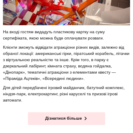
На вході гостям видадуть пластикову картку на суму
сертифіката, якою можна буде оплачувати розваги.
Клієнти зможуть відвідати атракціони різних видів, залежно від
обраної локації: американські гірки, піратський корабель, літачки
з віртуальною реальністю та інше. Крім того, в парку є
дзеркальний лабіринт, кімната страху, водяна гойдалка,
«Дінопарк», тематичні атракціони з елементами квесту —
«Піраміда Ацтеків», «Всередині людини».
Для дітей передбачені ігровий майданчик, батутний комплекс,
ніндзя-парк, електрокартинг, різні каруселі та призові ігрові
автомати.
Дізнатися більше