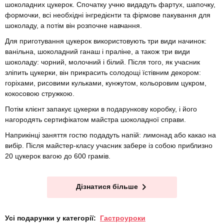
шоколадних цукерок. Спочатку учню видадуть фартух, шапочку,
формочки, всі необхідні інгредієнти та фірмове пакування для
шоколаду, а потім він розпочне навчання.
Для приготування цукерок використовують три види начинок:
ванільна, шоколадний ганаш і праліне, а також три види
шоколаду: чорний, молочний і білий. Після того, як учасник
зліпить цукерки, він прикрасить солодощі їстівним декором:
горіхами, рисовими кульками, кунжутом, кольоровим цукром,
кокосовою стружкою.
Потім клієнт запакує цукерки в подарункову коробку, і його
нагородять сертифікатом майстра шоколадної справи.
Наприкінці заняття гостю подадуть напій: лимонад або какао на
вибір. Після майстер-класу учасник забере із собою приблизно
20 цукерок вагою до 600 грамів.
Дізнатися більше
Усі подарунки у категорії:
Гастроуроки