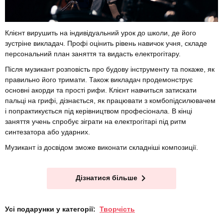
Клієнт вирушить на індивідуальний урок до школи, де його
зустріне викладач. Профі оцінить рівень навичок учня, складе
персональний план заняття та видасть електрогітару.
Після музикант розповість про будову інструменту та покаже, як
правильно його тримати. Також викладач продемонструє
основні акорди та прості рифи. Клієнт навчиться затискати
пальці на грифі, дізнається, як працювати з комбопідсилювачем
і попрактикується під керівництвом професіонала. В кінці
заняття учень спробує зіграти на електрогітарі під ритм
синтезатора або ударних.
Музикант із досвідом зможе виконати складніші композиції.
Дізнатися більше
Усі подарунки у категорії:
Творчість