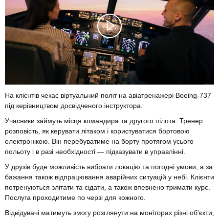
На клієнтів чекає віртуальний політ на авіатренажері Boeing-737
під керівництвом досвідченого інструктора.
Учасники займуть місця командира та другого пілота. Тренер
розповість, як керувати літаком і користуватися бортовою
електронікою. Він перебуватиме на борту протягом усього
польоту і в разі необхідності — підказувати в управлінні.
У друзів буде можливість вибрати локацію та погодні умови, а за
бажання також відпрацювання аварійних ситуацій у небі. Клієнти
потренуються злітати та сідати, а також впевнено тримати курс.
Послуга проходитиме по черзі для кожного.
Відвідувачі матимуть змогу розглянути на моніторах різні об'єкти,