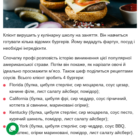
Клієнт вирушить у кулінарну школу на заняття. Він навчиться
готувати кілька відомих бургерів. Йому видадуть фартух, посуд і
необхідні інгредієнти.
Спочатку профі розповість історію виникнення цієї популярної
американської страви. Потім він покаже, як нарізати овочі й
ідеально просмажити м'ясо. Також шеф поділиться рецептами
соусів. Всього клієнт зробить 4 бургери:
Florida (булка, цибуля стерлінг, сир моцарела, соус цезар,
качине філе, лист салату айсберг, помідор);
California (булка, цибуля фрі, сир чеддер, соус гірчичний,
котлета зі свинини, мариновані огірки);
Kentucky (булка, цибуля стерлінг, сир моцарела, соус песто,
курячий шинель, помідор, лист салату айсберг);
New York (булка, цибуля стерлінг, сир чеддер, соус BBQ,
біфштекс, огірки мариновані, помідор, лист салату айсберг).