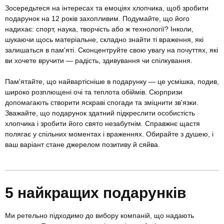
Зосередьтеся на інтересах та емоціях хлопчика, щоб зробити
подарунок на 12 років захопливим. Подумайте, що його
надихає: спорт, наука, творчість або ж технології? Інколи,
шукаючи щось матеріальне, складно знайти ті враження, які
залишаться в пам'яті. Сконцентруйте свою увагу на почуттях, які
ви хочете вручити — радість, здивування чи спілкування.
Пам'ятайте, що найвартісніше в подарунку — це усмішка, подив,
широко розплющені очі та теплота обіймів. Сюрпризи
допомагають створити яскраві спогади та зміцнити зв'язки.
Зважайте, що подарунок здатний підкреслити особистість
хлопчика і зробити його свято незабутнім. Справжнє щастя
полягає у спільних моментах і враженнях. Обирайте з душею, і
ваш варіант стане джерелом позитиву й сяйва.
5 найкращих подарунків
Ми ретельно підходимо до вибору компаній, що надають