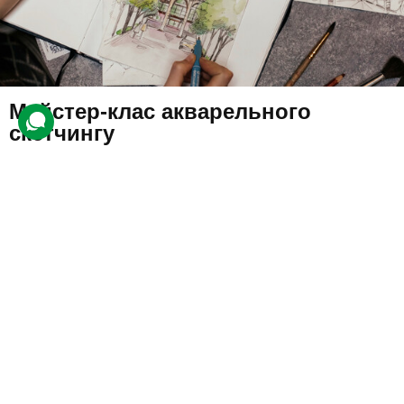
Майстер-клас акварельного
скетчингу
25 відгуків
подарували 199 разів
Клієнт відвідає урок, де навчиться створювати ескіз
акварельними фарбами чи скетч-маркерами.
450 грн
1 люд.
2 год.
Купити для себе
Подарувати
з 7 років