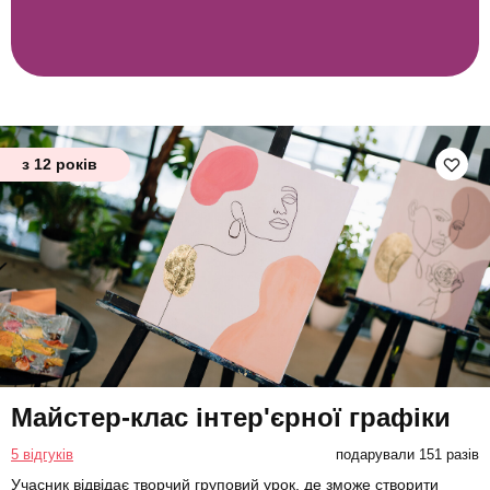
з 12 років
Майстер-клас інтер'єрної графіки
5 відгуків
подарували 151 разів
Учасник відвідає творчий груповий урок, де зможе створити