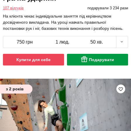
107 відгуків
подарували 3 234 рази
На клієнта чекає індивідуальне заняття під керівництвом
досвідченого викладача. На уроці навчать правильної
постановки рук і ніг, базових технік виконання і розбору пісень.
750 грн
1 люд.
50 хв.
Купити для себе
Подарувати
з 2 років