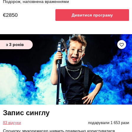
Подорож, наповнена враженнями
€2850
Дивитися програму
з 3 років
Запис синглу
83 відгуки
подарували 1 653 рази
Спочатку звукорежисер навчить правильно користуватися