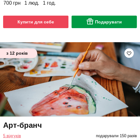
700 грн
1 люд.
1 год.
Купити для себе
Подарувати
з 12 років
Арт-бранч
5 відгуків
подарували 150 разів