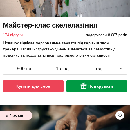
Майстер-клас скелелазіння
174 відгуки
подарували 8 007 разів
Новачок відвідає персональне заняття під керівництвом
тренера. Після інструктажу учень візьметься за самостійну
практику та подолає кілька трас різного рівня складності.
900 грн
1 люд.
1 год.
Купити для себе
Подарувати
з 7 років