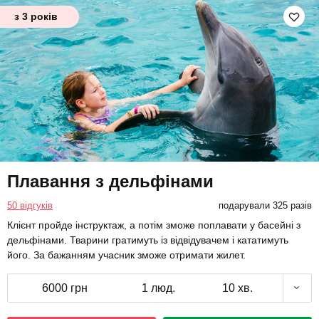
з 3 років
Плавання з дельфінами
50 відгуків
подарували 325 разів
Клієнт пройде інструктаж, а потім зможе поплавати у басейні з
дельфінами. Тварини гратимуть із відвідувачем і кататимуть
його. За бажанням учасник зможе отримати жилет.
6000 грн
1 люд.
10 хв.