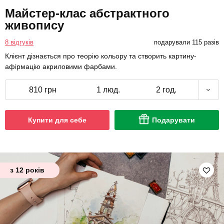
Майстер-клас абстрактного
живопису
8 відгуків
подарували 115 разів
Клієнт дізнається про теорію кольору та створить картину-
афірмацію акриловими фарбами.
810 грн
1 люд.
2 год.
Купити для себе
Подарувати
з 12 років