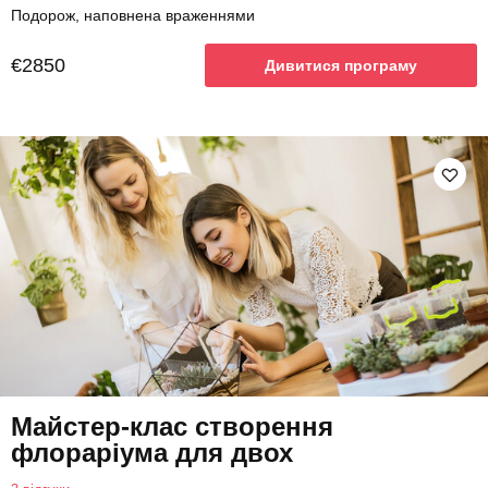
Подорож, наповнена враженнями
€2850
Дивитися програму
Майстер-клас створення
флораріума для двох