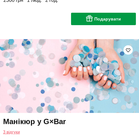
2300 грн
1 люд.
2 год.
Подарувати
Манікюр у G×Bar
3 відгуки