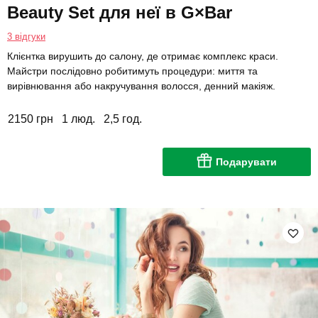
Beauty Set для неї в G×Bar
3 відгуки
Клієнтка вирушить до салону, де отримає комплекс краси.
Майстри послідовно робитимуть процедури: миття та
вирівнювання або накручування волосся, денний макіяж.
2150 грн
1 люд.
2,5 год.
Подарувати