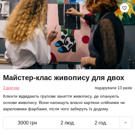
Майстер-клас живопису для двох
3 відгуки
подарували 13 разів
Клієнти відвідають групове заняття живопису, де опанують
основи живопису. Вони напишуть власні картини олійними чи
акриловими фарбами, після чого заберуть їх додому.
3000 грн
2 люд.
2 год.