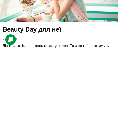
Beauty Day для неї
3 відгуки
Дівчина завітає на день краси у салон. Там на неї чекатимуть
різні майстри, які зроблять низку процедур: зокрема манікюр,
макіяж і накручування або брашинг волосся.
3250 грн
1 люд.
4 год.
Подарувати