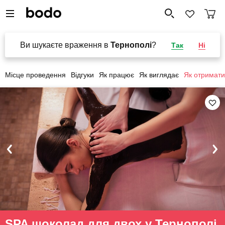
Ви шукаєте враження в
Тернополі
?
Так
Ні
Місце проведення
Відгуки
Як працює
Як виглядає
Як отримати
SPA шоколад для двох у Тернополі