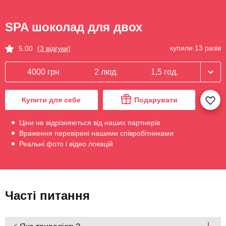
SPA шоколад для двох
купили 13 разів
5.00
(3 відгуки)
4000 грн
2 люд.
1,5 год.
Купити для себе
Подарувати
Ціни не відрізняються від наших партнерів
Враження перевірені нашими співробітниками
Реальні фото і відео локацій
Часті питання