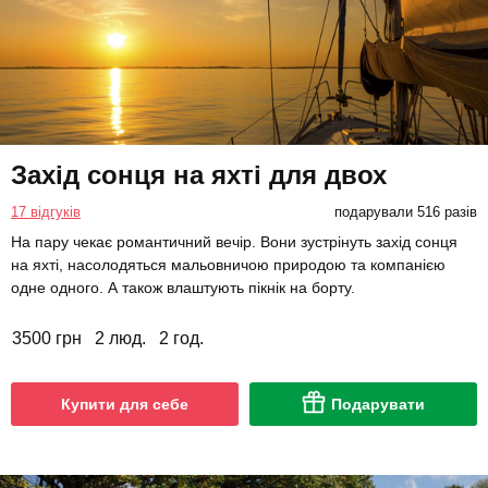
Захід сонця на яхті для двох
17 відгуків
подарували 516 разів
На пару чекає романтичний вечір. Вони зустрінуть захід сонця
на яхті, насолодяться мальовничою природою та компанією
одне одного. А також влаштують пікнік на борту.
3500 грн
2 люд.
2 год.
Купити для себе
Подарувати