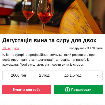
Дегустація вина та сиру для двох
188 відгуків
подарували 3 178 разів
Клієнтів зустріне професійний сомельє, який розповість про
особливості вин, етапи дегустації та поєднання напоїв із
закусками. Гості скуштують різні сорти вина із сиром.
2600 грн
2 люд.
до 1,5 год.
Купити для себе
Подарувати