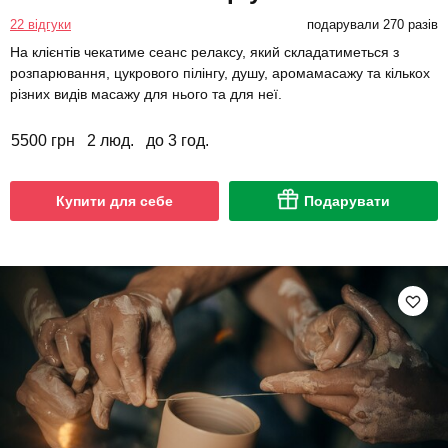
22 відгуки
подарували 270 разів
На клієнтів чекатиме сеанс релаксу, який складатиметься з
розпарювання, цукрового пілінгу, душу, аромамасажу та кількох
різних видів масажу для нього та для неї.
5500 грн
2 люд.
до 3 год.
Купити для себе
Подарувати