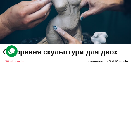
Створення скульптури для двох
129 відгуків
подарували 2 619 разів
На учасників враження чекає творчий урок в арт-студії. Для
втілення своїх задумів учні виберуть будь-який ескіз. Викладач
допоможе змайструвати авторські вироби з глини.
2100 грн
2 люд.
до 3 год.
Купити для себе
Подарувати