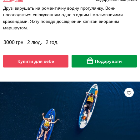
Друзі вирушать на романтичну водну прогулянку. Вони
насолодяться спілкуванням одне з одним і мальовничими
краєвидами. Яхту поведе досвідчений капітан вибраним
маршрутом.
3000 грн
2 люд.
2 год.
Купити для себе
Подарувати