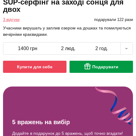
SUP-серфінг на заході сонця для
двох
3 відгуки
подарували 122 рази
Учасники вирушать у заплив озером на дошках та помилуються
вечірніми краєвидами.
1400 грн
2 люд.
2 год.
Купити для себе
Подарувати
5 вражень на вибір
Додайте в подарунок до 5 вражень, щоб точно вгадати!