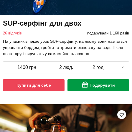
SUP-серфінг для двох
26 відгуків
подарували 1 160 разів
На учасників чекає урок SUP-серфінгу, на якому вони навчаться
управляти бордом, гребти та тримати рівновагу на воді. Після
цього друзі вирушать у самостійне плавання.
1400 грн
2 люд.
2 год.
Купити для себе
Подарувати