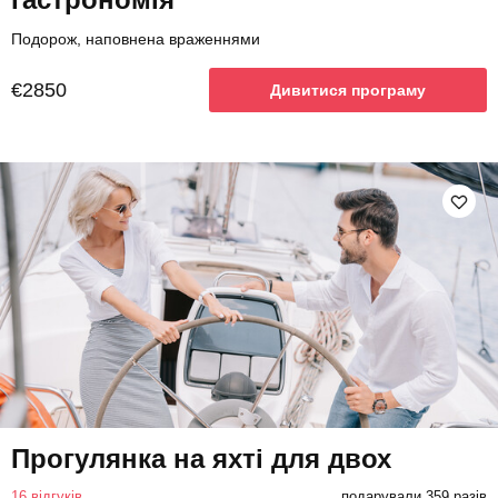
Подорож, наповнена враженнями
€2850
Дивитися програму
Прогулянка на яхті для двох
16 відгуків
подарували 359 разів