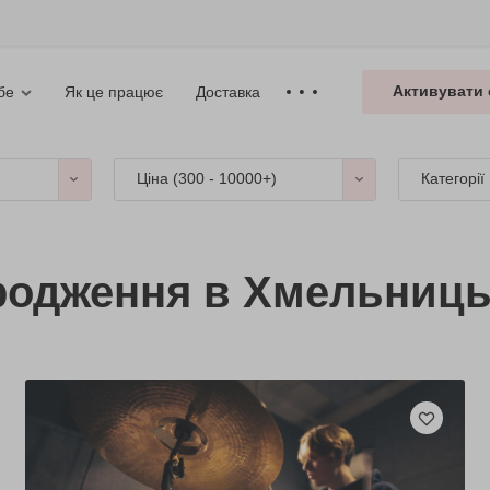
Активувати 
Як це працює
Доставка
бе
Ціна (
300 - 10000+
)
Категорії
родження в Хмельниц