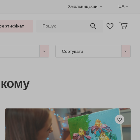
Хмельницький
UA
сертифікат
Сортувати
ькому