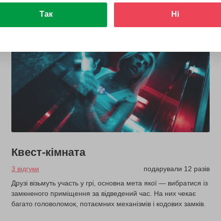
Так
Ні
Квест-кімната
3 відгуки
подарували 12 разів
Друзі візьмуть участь у грі, основна мета якої — вибратися із
замкненого приміщення за відведений час. На них чекає
багато головоломок, потаємних механізмів і кодових замків.