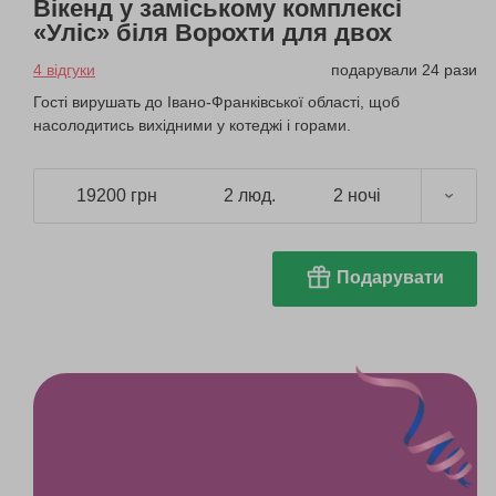
Вікенд у заміському комплексі
«Уліс» біля Ворохти для двох
4 відгуки
подарували 24 рази
Гості вирушать до Івано-Франківської області, щоб
насолодитись вихідними у котеджі і горами.
19200 грн
2 люд.
2 ночі
Подарувати