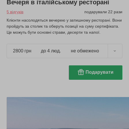
Вечеря в італійському ресторані
5 відгуків
подарували 22 рази
Клієнти насолодяться вечерею у затишному ресторані. Вони
пройдуть за столик та оберуть позиції на суму сертифіката.
Це можуть бути основні страви, десерти та напої.
2800 грн
до 4 люд.
не обмежено
Подарувати