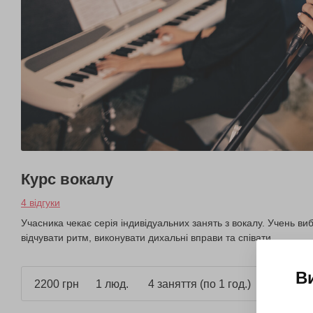
Курс вокалу
4 відгуки
Учасника чекає серія індивідуальних занять з вокалу. Учень ви
відчувати ритм, виконувати дихальні вправи та співати.
В
2200 грн
1 люд.
4 заняття (по 1 год.)