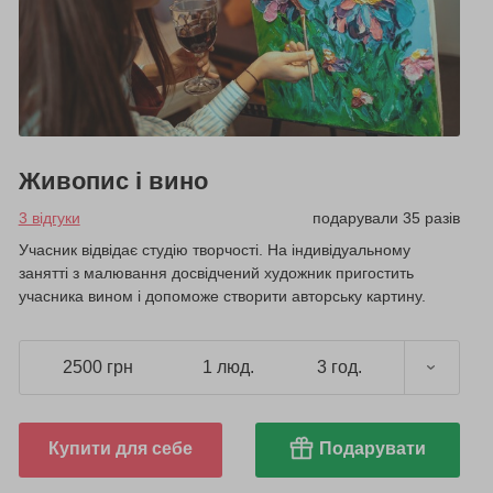
Живопис і вино
3 відгуки
подарували 35 разів
Учасник відвідає студію творчості. На індивідуальному
занятті з малювання досвідчений художник пригостить
учасника вином і допоможе створити авторську картину.
2500 грн
1 люд.
3 год.
Купити для себе
Подарувати