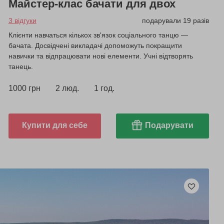
Майстер-клас бачати для двох
3 відгуки
подарували 19 разів
Клієнти навчаться кількох зв'язок соціального танцю —
бачата. Досвідчені викладачі допоможуть покращити
навички та відпрацювати нові елементи. Учні відтворять
танець.
1000 грн
2 люд.
1 год.
Купити для себе
Подарувати