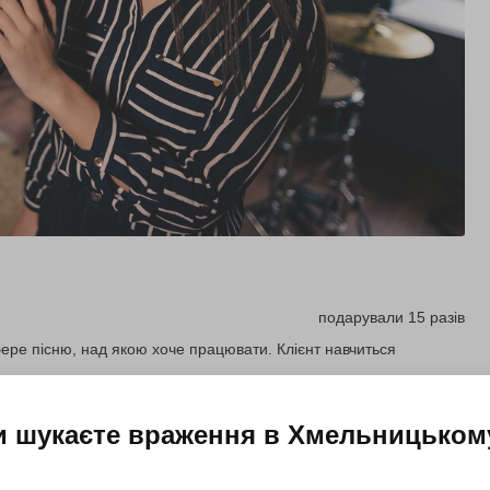
подарували 15 разів
бере пісню, над якою хоче працювати. Клієнт навчиться
и шукаєте враження в
Хмельницьком
Купити для себе
Подарувати