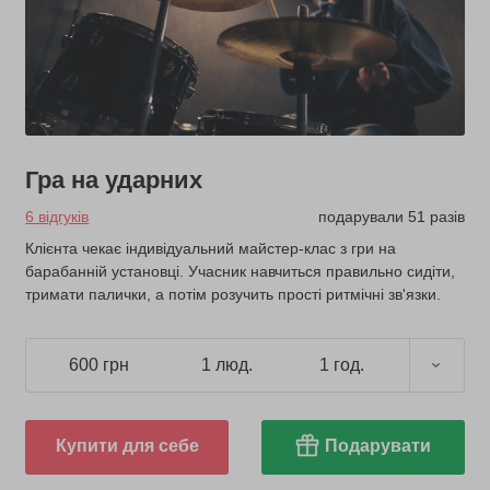
Гра на ударних
6 відгуків
подарували 51 разів
Клієнта чекає індивідуальний майстер-клас з гри на
барабанній установці. Учасник навчиться правильно сидіти,
тримати палички, а потім розучить прості ритмічні зв'язки.
600 грн
1 люд.
1 год.
Купити для себе
Подарувати