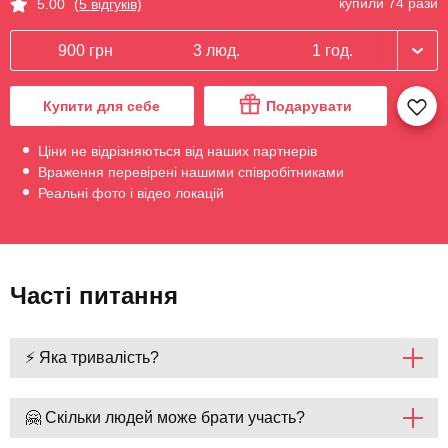
купили 74 рази
5.00
(5 відгуків)
900 грн
3 люд.
1 год.
Купити для себе
Подарувати
Ціни не відрізняються від наших партнерів
Враження перевірені нашими співробітниками
Реальні фото і відео локацій
Часті питання
⚡ Яка тривалість?
🤗 Скільки людей може брати участь?