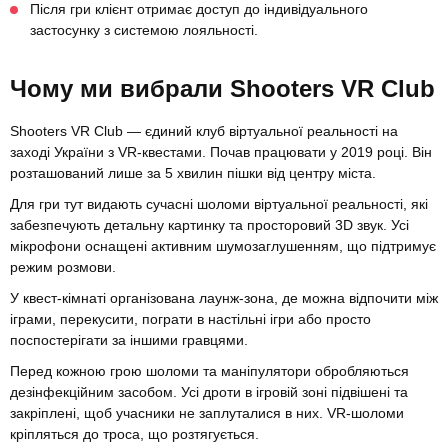
Після гри клієнт отримає доступ до індивідуального
застосунку з системою лояльності.
Чому ми вибрали Shooters VR Club
Shooters VR Club — єдиний клуб віртуальної реальності на
заході України з VR-квестами. Почав працювати у 2019 році. Він
розташований лише за 5 хвилин пішки від центру міста.
Для гри тут видають сучасні шоломи віртуальної реальності, які
забезпечують детальну картинку та просторовий 3D звук. Усі
мікрофони оснащені активним шумозаглушенням, що підтримує
режим розмови.
У квест-кімнаті організована лаунж-зона, де можна відпочити між
іграми, перекусити, пограти в настільні ігри або просто
поспостерігати за іншими гравцями.
Перед кожною грою шоломи та маніпулятори обробляються
дезінфекційним засобом. Усі дроти в ігровій зоні підвішені та
закріплені, щоб учасники не заплуталися в них. VR-шоломи
кріпляться до троса, що розтягується.