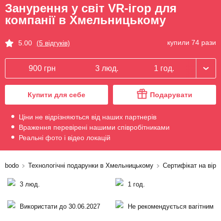
Занурення у світ VR-ігор для
компанії в Хмельницькому
купили 74 рази
5.00
(5 відгуків)
900 грн
3 люд.
1 год.
Купити для себе
Подарувати
Ціни не відрізняються від наших партнерів
Враження перевірені нашими співробітниками
Реальні фото і відео локацій
bodo
Технологічні подарунки в Хмельницькому
Сертифікат на вір
3 люд.
1 год.
Використати до 30.06.2027
Не рекомендується вагітним