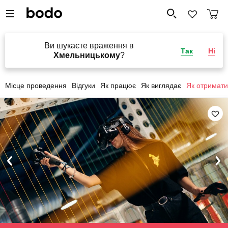
Ви шукаєте враження в
Так
Ні
Хмельницькому
?
Місце проведення
Відгуки
Як працює
Як виглядає
Як отримати