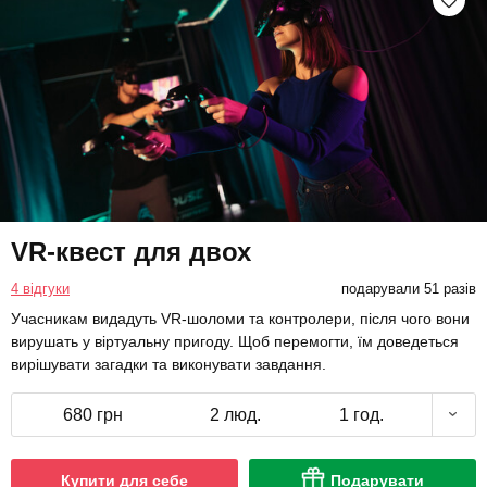
VR-квест для двох
4 відгуки
подарували 51 разів
Учасникам видадуть VR-шоломи та контролери, після чого вони
вирушать у віртуальну пригоду. Щоб перемогти, їм доведеться
вирішувати загадки та виконувати завдання.
680 грн
2 люд.
1 год.
Купити для себе
Подарувати