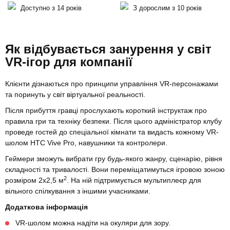
Доступно з 14 років
З дорослим з 10 років
Як відбувається занурення у світ
VR-ігор для компанії
Клієнти дізнаються про принципи управління VR-персонажами
та поринуть у світ віртуальної реальності.
Після прибуття гравці прослухають короткий інструктаж про
правила гри та техніку безпеки. Після цього адміністратор клубу
проведе гостей до спеціальної кімнати та видасть кожному VR-
шолом HTC Vive Pro, навушники та контролери.
Геймери зможуть вибрати гру будь-якого жанру, сценарію, рівня
складності та тривалості. Вони переміщатимуться ігровою зоною
2
розміром 2х2,5 м
. На ній підтримується мультиплеєр для
вільного спілкування з іншими учасниками.
Додаткова інформація
VR-шолом можна надіти на окуляри для зору.