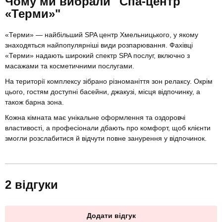
Чому ми вибрали "Спа-центр
«Терми»"
«Терми» — найбільший SPA центр Хмельницького, у якому
знаходяться найпопулярніші види розпарювання. Фахівці
«Терми» надають широкий спектр SPA послуг, включно з
масажами та косметичними послугами.
На території комплексу зібрано різноманіття зон релаксу. Окрім
цього, гостям доступні басейни, джакузі, місця відпочинку, а
також барна зона.
Кожна кімната має унікальне оформлення та оздоровчі
властивості, а професіонали дбають про комфорт, щоб клієнти
змогли розслабитися й відчути повне занурення у відпочинок.
2 відгуки
Додати відгук