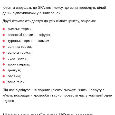
Клієнти вирушать до SPA комплексу, де вони проведуть цілий
день, відпочиваючи у різних зонах.
Друзі отримають доступ до усіх кімнат центру, зокрема:
римські терми;
японські терми — офуро;
турецькі терми — хамам;
соляна терма;
волога терма;
суха терма;
ароматерма;
джакузі;
басейн;
зона relax.
Під час відвідування парних клієнти зможуть зняти напругу з
м’язів, покращити кровообіг і гарно провести час у компанії одне
одного.