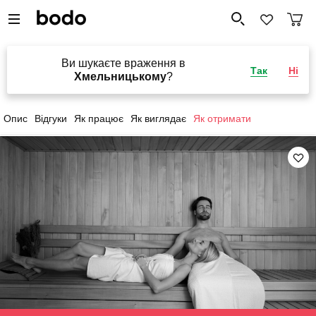
Ви шукаєте враження в
Так
Ні
Хмельницькому
?
Опис
Відгуки
Як працює
Як виглядає
Як отримати