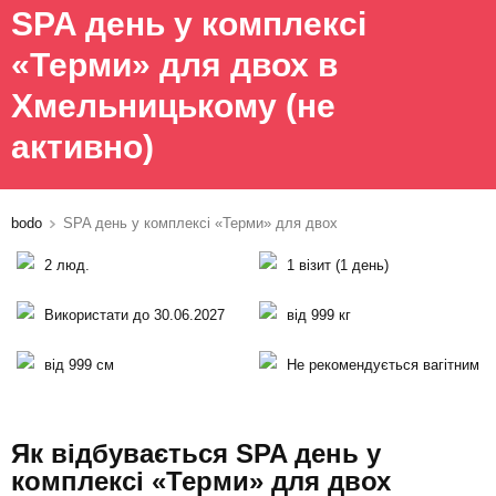
SPA день у комплексі
«Терми» для двох в
Хмельницькому
(не
активно)
bodo
SPA день у комплексі «Терми» для двох
2 люд.
1 візит (1 день)
Використати до 30.06.2027
від 999 кг
від 999 см
Не рекомендується вагітним
Як відбувається SPA день у
комплексі «Терми» для двох