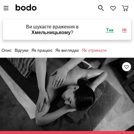
Ви шукаєте враження в
Так
Ні
Хмельницькому
?
Опис
Відгуки
Як працює
Як виглядає
Як отримати