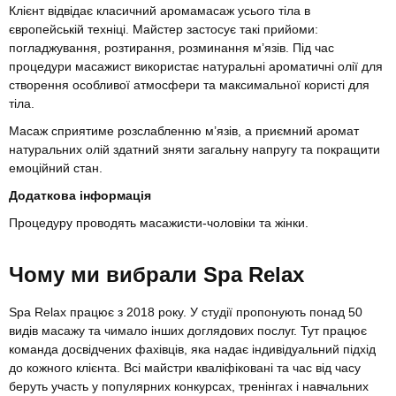
Клієнт відвідає класичний аромамасаж усього тіла в
європейській техніці. Майстер застосує такі прийоми:
погладжування, розтирання, розминання м’язів. Під час
процедури масажист використає натуральні ароматичні олії для
створення особливої атмосфери та максимальної користі для
тіла.
Масаж сприятиме розслабленню м’язів, а приємний аромат
натуральних олій здатний зняти загальну напругу та покращити
емоційний стан.
Додаткова інформація
Процедуру проводять масажисти-чоловіки та жінки.
Чому ми вибрали Spa Relax
Spa Relax працює з 2018 року. У студії пропонують понад 50
видів масажу та чимало інших доглядових послуг. Тут працює
команда досвідчених фахівців, яка надає індивідуальний підхід
до кожного клієнта. Всі майстри кваліфіковані та час від часу
беруть участь у популярних конкурсах, тренінгах і навчальних