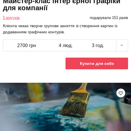
Майстер-клас інтер'єрної графіки
для компанії
5 відгуків
подарували 151 разів
Клієнта чекає творче групове заняття зі створення картин із
додаванням графічних контурів.
2700 грн
4 люд.
3 год.
Купити для себе