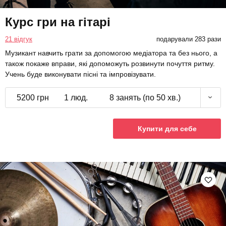
Курс гри на гітарі
21 відгук
подарували 283 рази
Музикант навчить грати за допомогою медіатора та без нього, а
також покаже вправи, які допоможуть розвинути почуття ритму.
Учень буде виконувати пісні та імпровізувати.
5200 грн
1 люд.
8 занять (по 50 хв.)
Купити для себе