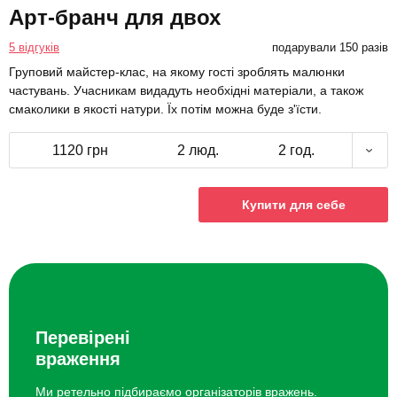
Арт-бранч для двох
5 відгуків
подарували 150 разів
Груповий майстер-клас, на якому гості зроблять малюнки
частувань. Учасникам видадуть необхідні матеріали, а також
смаколики в якості натури. Їх потім можна буде з'їсти.
1120 грн
2 люд.
2 год.
Купити для себе
Перевірені
враження
Ми ретельно підбираємо організаторів вражень.